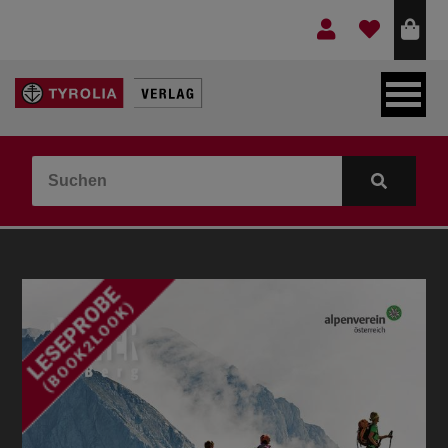
LEBEN & GLAUBE
BERGE & KULTUR
KOCHEN & GESUNDHEIT
KINDER- & JUGENDBUCH
VERLAG
IDEEN & BEGLEITMATERIAL