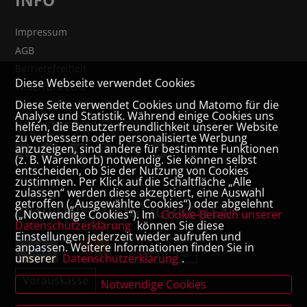
Impressum
AGB
Barrierefreiheit
Diese Webseite verwendet Cookies
Widerrufsrecht
Diese Seite verwendet Cookies und Matomo für die
VERTRAG WIDERRUFEN
Analyse und Statistik. Während einige Cookies uns
Datenschutz- und Cookieerklärung
helfen, die Benutzerfreundlichkeit unserer Website
zu verbessern oder personalisierte Werbung
anzuzeigen, sind andere für bestimmte Funktionen
(z. B. Warenkorb) notwendig. Sie können selbst
entscheiden, ob Sie der Nutzung von Cookies
zustimmen. Per Klick auf die Schaltfläche „Alle
zulassen“ werden diese akzeptiert, eine Auswahl
getroffen („Ausgewählte Cookies“) oder abgelehnt
ZAHLUNGSMÖGLICHKEITEN
(„Notwendige Cookies“). Im
Cookie-Bereich unserer
Datenschutzerklärung
können Sie diese
Einstellungen jederzeit wieder aufrufen und
anpassen. Weitere Informationen finden Sie in
Rechnung
unserer
Datenschutzerklärung
.
Vorauskasse
Notwendige Cookies