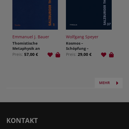
Emmanuel J. Bauer
Wolfgang Speyer
Thomistische
Kosmos –
Metaphysik an
Schöpfung –
der alten
Nichts
Preis:
57,00 €
Preis:
29,00 €
Benediktineru
niversität
Salzburg
MEHR
KONTAKT