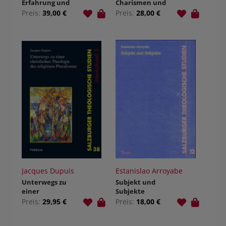
Erfahrung und
Charismen und
Offenbarung
Heilung
Preis:
39,00 €
Preis:
28,00 €
Jacques Dupuis
Estanislao Arroyabe
Unterwegs zu
Subjekt und
einer
Subjekte
christlichen
Preis:
29,95 €
Preis:
18,00 €
Theologie des
religiösen