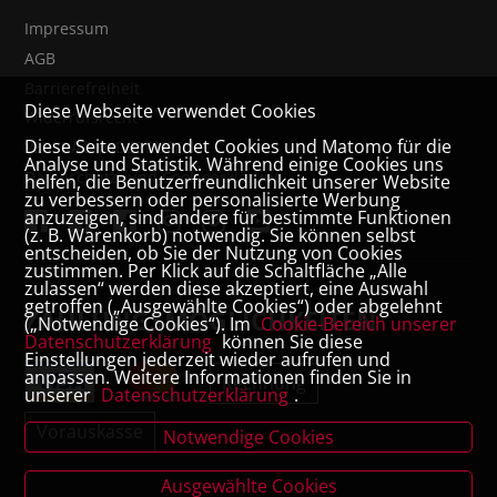
Impressum
AGB
Barrierefreiheit
Diese Webseite verwendet Cookies
Widerrufsrecht
Diese Seite verwendet Cookies und Matomo für die
VERTRAG WIDERRUFEN
Analyse und Statistik. Während einige Cookies uns
Datenschutz- und Cookieerklärung
helfen, die Benutzerfreundlichkeit unserer Website
zu verbessern oder personalisierte Werbung
anzuzeigen, sind andere für bestimmte Funktionen
(z. B. Warenkorb) notwendig. Sie können selbst
entscheiden, ob Sie der Nutzung von Cookies
zustimmen. Per Klick auf die Schaltfläche „Alle
zulassen“ werden diese akzeptiert, eine Auswahl
getroffen („Ausgewählte Cookies“) oder abgelehnt
ZAHLUNGSMÖGLICHKEITEN
(„Notwendige Cookies“). Im
Cookie-Bereich unserer
Datenschutzerklärung
können Sie diese
Einstellungen jederzeit wieder aufrufen und
anpassen. Weitere Informationen finden Sie in
Rechnung
unserer
Datenschutzerklärung
.
Vorauskasse
Notwendige Cookies
Ausgewählte Cookies