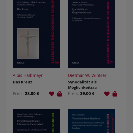
Alois Halbmayr
Dietmar W. Winkler
Das Kreuz
Synodalität als
Möglichkeitsra
um
Preis:
28,00 €
Preis:
39,00 €