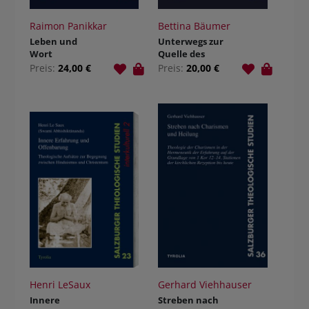
Raimon Panikkar
Bettina Bäumer
Leben und
Unterwegs zur
Wort
Quelle des
Seins
Preis:
24,00 €
Preis:
20,00 €
Henri LeSaux
Gerhard Viehhauser
Innere
Streben nach