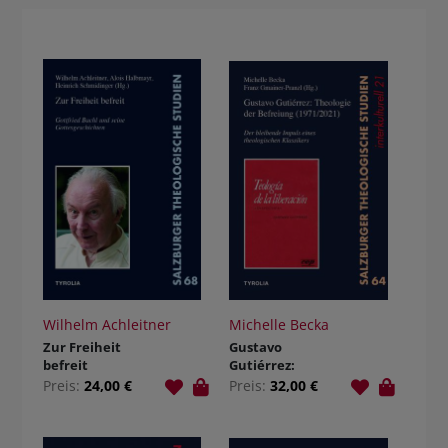
Wilhelm Achleitner
Michelle Becka
Zur Freiheit
Gustavo
befreit
Gutiérrez:
Theologie der
Preis:
24,00 €
Preis:
32,00 €
Befreiung
(1971/2021)