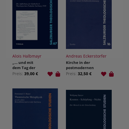
Alois Halbmayr
Andreas Eckerstorfer
„… und mit
Kirche in der
dem Tag der
postmodernen
Zustellung
Welt
Preis:
39,00 €
Preis:
32,50 €
dieses Erlasses
aufgelassen“