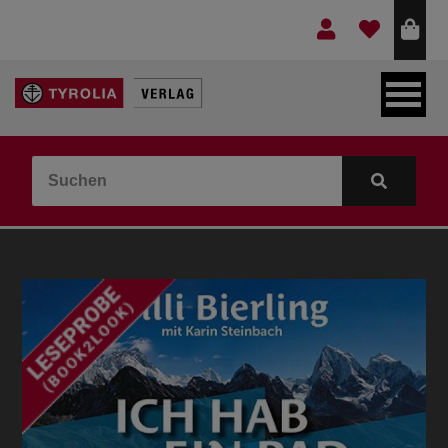
LEBEN & GLAUBE
BERGE & KULTUR
KOCHEN & GESUNDHEIT
KINDER- & JUGENDBUCH
VERLAG
IDEEN & BEGLEITMATERIAL