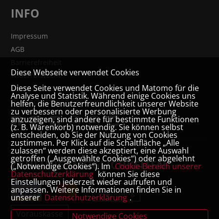
INFO
Impressum
AGB
Barrierefreiheit
Diese Webseite verwendet Cookies
Widerrufsrecht
Diese Seite verwendet Cookies und Matomo für die
VERTRAG WIDERRUFEN
Analyse und Statistik. Während einige Cookies uns
Datenschutz- und Cookieerklärung
helfen, die Benutzerfreundlichkeit unserer Website
zu verbessern oder personalisierte Werbung
anzuzeigen, sind andere für bestimmte Funktionen
(z. B. Warenkorb) notwendig. Sie können selbst
entscheiden, ob Sie der Nutzung von Cookies
zustimmen. Per Klick auf die Schaltfläche „Alle
zulassen“ werden diese akzeptiert, eine Auswahl
getroffen („Ausgewählte Cookies“) oder abgelehnt
ZAHLUNGSMÖGLICHKEITEN
(„Notwendige Cookies“). Im
Cookie-Bereich unserer
Datenschutzerklärung
können Sie diese
Einstellungen jederzeit wieder aufrufen und
anpassen. Weitere Informationen finden Sie in
Rechnung
unserer
Datenschutzerklärung
.
Vorauskasse
Notwendige Cookies