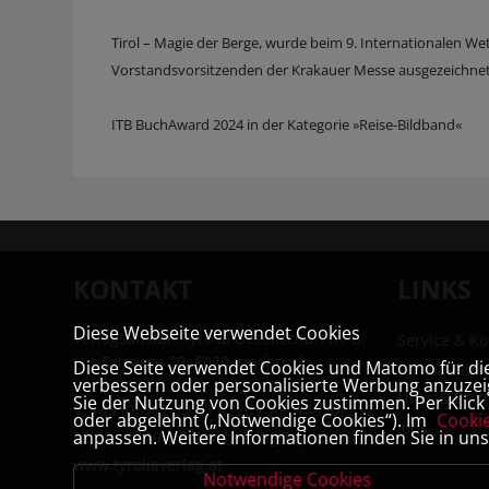
Tirol – Magie der Berge, wurde beim 9. Internationalen W
Vorstandsvorsitzenden der Krakauer Messe ausgezeichnet
ITB BuchAward 2024 in der Kategorie »Reise-Bildband«
KONTAKT
LINKS
Diese Webseite verwendet Cookies
Verlagsanstalt Tyrolia Gesellschaft m. b.
Service & Ko
H | Exlgasse 20, 6020 Innsbruck
Diese Seite verwendet Cookies und Matomo für die 
Tyrolia Buc
verbessern oder personalisierte Werbung anzuzeig
Links & Part
Sie der Nutzung von Cookies zustimmen. Per Klick a
T:
+43 (0) 512 22 33 - 2205
| F: +43 (0) 512
oder abgelehnt („Notwendige Cookies“). Im
Cooki
Jobs
anpassen. Weitere Informationen finden Sie in un
22 33 - 2119 | E:
buchverlag@tyrolia.at
|
www.tyroliaverlag.at
Notwendige Cookies