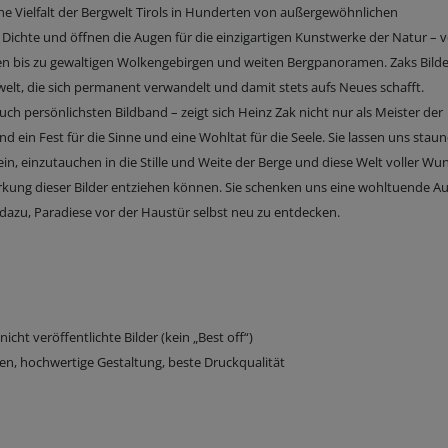
he Vielfalt der Bergwelt Tirols in Hunderten von außergewöhnlichen
 Dichte und öffnen die Augen für die einzigartigen Kunstwerke der Natur – 
uren bis zu gewaltigen Wolkengebirgen und weiten Bergpanoramen. Zaks Bild
lt, die sich permanent verwandelt und damit stets aufs Neues schafft.
uch persönlichsten Bildband – zeigt sich Heinz Zak nicht nur als Meister der
d ein Fest für die Sinne und eine Wohltat für die Seele. Sie lassen uns stau
n, einzutauchen in die Stille und Weite der Berge und diese Welt voller Wu
kung dieser Bilder entziehen können. Sie schenken uns eine wohltuende Au
dazu, Paradiese vor der Haustür selbst neu zu entdecken.
cht veröffentlichte Bilder (kein „Best off“)
, hochwertige Gestaltung, beste Druckqualität