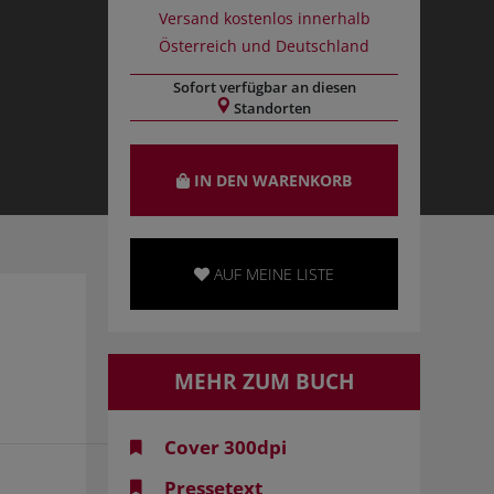
Versand kostenlos innerhalb
Österreich und Deutschland
Sofort verfügbar an diesen
Standorten
IN DEN WARENKORB
AUF MEINE LISTE
MEHR ZUM BUCH
Cover 300dpi
Pressetext