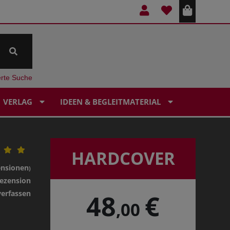
erte Suche
VERLAG
IDEEN & BEGLEITMATERIAL
HARDCOVER
ensionen
)
ezension
verfassen
48
€
,00