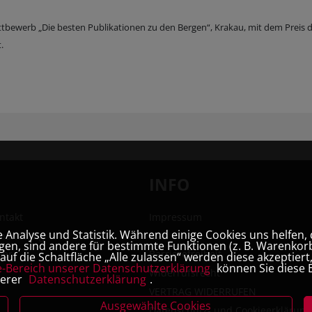
ettbewerb „Die besten Publikationen zu den Bergen“, Krakau, mit dem Preis 
.
INFO
ntakt
Impressum
Analyse und Statistik. Während einige Cookies uns helfen, 
hhandlung
AGB
en, sind andere für bestimmte Funktionen (z. B. Warenkorb
ner
Barrierefreiheit
uf die Schaltfläche „Alle zulassen“ werden diese akzeptier
e-Bereich unserer Datenschutzerklärung
können Sie diese E
Widerrufsrecht
serer
Datenschutzerklärung
.
VERTRAG WIDERRUFEN
Ausgewählte Cookies
Datenschutz- und Cookieerklärung