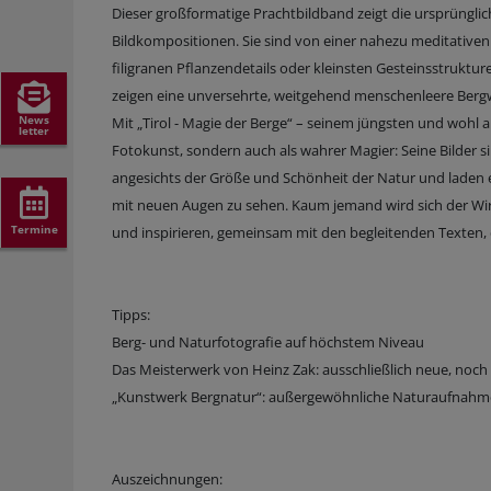
Dieser großformatige Prachtbildband zeigt die ursprünglic
Bildkompositionen. Sie sind von einer nahezu meditativen
filigranen Pflanzendetails oder kleinsten Gesteinsstrukt
zeigen eine unversehrte, weitgehend menschenleere Bergwe
News
Mit „Tirol - Magie der Berge“ – seinem jüngsten und wohl a
letter
Fotokunst, sondern auch als wahrer Magier: Seine Bilder sin
angesichts der Größe und Schönheit der Natur und laden ei
mit neuen Augen zu sehen. Kaum jemand wird sich der Wir
Termine
und inspirieren, gemeinsam mit den begleitenden Texten, 
Tipps:
Berg- und Naturfotografie auf höchstem Niveau
Das Meisterwerk von Heinz Zak: ausschließlich neue, noch ni
„Kunstwerk Bergnatur“: außergewöhnliche Naturaufnahmen
Auszeichnungen: