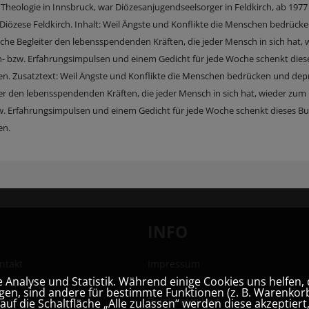
eologie in Innsbruck, war Diözesanjugendseelsorger in Feldkirch, ab 1977 
der Diözese Feldkirch. Inhalt: Weil Ängste und Konflikte die Menschen bedrück
he Begleiter den lebensspendenden Kräften, die jeder Mensch in sich hat, 
n- bzw. Erfahrungsimpulsen und einem Gedicht für jede Woche schenkt dies
. Zusatztext: Weil Ängste und Konflikte die Menschen bedrücken und dep
r den lebensspendenden Kräften, die jeder Mensch in sich hat, wieder zum
w. Erfahrungsimpulsen und einem Gedicht für jede Woche schenkt dieses B
en.
INFO
ntakt
Impressum
Analyse und Statistik. Während einige Cookies uns helfen, 
hhandlung
AGB
en, sind andere für bestimmte Funktionen (z. B. Warenkorb
ner
Barrierefreiheit
uf die Schaltfläche „Alle zulassen“ werden diese akzeptier