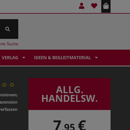
erte Suche
VERLAG
IDEEN & BEGLEITMATERIAL
ALLG.
HANDELSW.
ensionen
)
ezension
verfassen
7
€
,95