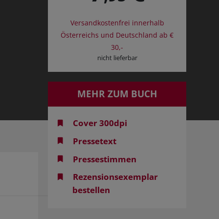
Versandkostenfrei innerhalb
Österreichs und Deutschland ab €
30,-
nicht lieferbar
MEHR ZUM BUCH
Cover 300dpi
Pressetext
Pressestimmen
Rezensionsexemplar
bestellen