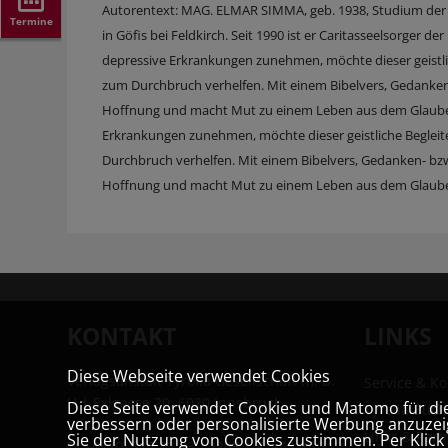
Autorentext: MAG. ELMAR SIMMA, geb. 1938, Studium der Th
Termine
in Göfis bei Feldkirch. Seit 1990 ist er Caritasseelsorger 
depressive Erkrankungen zunehmen, möchte dieser geistlic
zum Durchbruch verhelfen. Mit einem Bibelvers, Gedanke
Hoffnung und macht Mut zu einem Leben aus dem Glauben
Erkrankungen zunehmen, möchte dieser geistliche Begleite
Durchbruch verhelfen. Mit einem Bibelvers, Gedanken- bz
Hoffnung und macht Mut zu einem Leben aus dem Glaub
KONTAKT
LINKS
Diese Webseite verwendet Cookies
Verlagsanstalt Tyrolia Gesellschaft m. b.
Service & Ko
H | Exlgasse 20, 6020 Innsbruck
Diese Seite verwendet Cookies und Matomo für die 
Tyrolia Buc
verbessern oder personalisierte Werbung anzuzeig
Links & Part
Sie der Nutzung von Cookies zustimmen. Per Klick a
T:
+43 (0) 512 22 33 - 2205
| F: +43 (0) 512