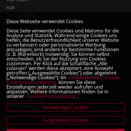
AGB
Barrierefreiheit
Diese Webseite verwendet Cookies
Widerrufsrecht
Diese Seite verwendet Cookies und Matomo für die
VERTRAG WIDERRUFEN
Analyse und Statistik. Während einige Cookies uns
Datenschutz- und Cookieerklärung
helfen, die Benutzerfreundlichkeit unserer Website
zu verbessern oder personalisierte Werbung
anzuzeigen, sind andere für bestimmte Funktionen
(z. B. Warenkorb) notwendig. Sie können selbst
entscheiden, ob Sie der Nutzung von Cookies
zustimmen. Per Klick auf die Schaltfläche „Alle
zulassen“ werden diese akzeptiert, eine Auswahl
getroffen („Ausgewählte Cookies“) oder abgelehnt
ZAHLUNGSMÖGLICHKEITEN
(„Notwendige Cookies“). Im
Cookie-Bereich unserer
Datenschutzerklärung
können Sie diese
Einstellungen jederzeit wieder aufrufen und
anpassen. Weitere Informationen finden Sie in
Rechnung
unserer
Datenschutzerklärung
.
Vorauskasse
Notwendige Cookies
Ausgewählte Cookies