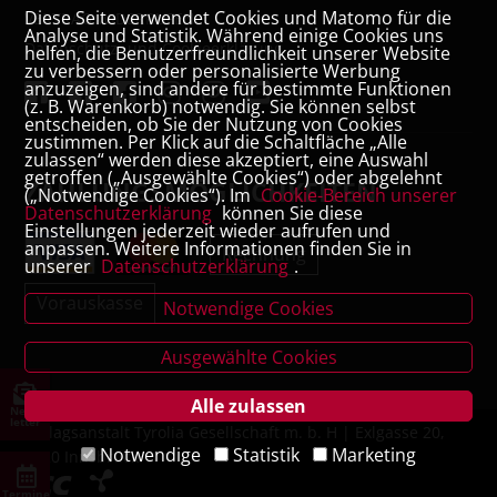
Diese Seite verwendet Cookies und Matomo für die
VERTRAG WIDERRUFEN
Analyse und Statistik. Während einige Cookies uns
Datenschutz- und Cookieerklärung
helfen, die Benutzerfreundlichkeit unserer Website
zu verbessern oder personalisierte Werbung
anzuzeigen, sind andere für bestimmte Funktionen
(z. B. Warenkorb) notwendig. Sie können selbst
entscheiden, ob Sie der Nutzung von Cookies
zustimmen. Per Klick auf die Schaltfläche „Alle
zulassen“ werden diese akzeptiert, eine Auswahl
getroffen („Ausgewählte Cookies“) oder abgelehnt
ZAHLUNGSMÖGLICHKEITEN
(„Notwendige Cookies“). Im
Cookie-Bereich unserer
Datenschutzerklärung
können Sie diese
Einstellungen jederzeit wieder aufrufen und
anpassen. Weitere Informationen finden Sie in
Rechnung
unserer
Datenschutzerklärung
.
Vorauskasse
Notwendige Cookies
Ausgewählte Cookies
Alle zulassen
News
letter
Verlagsanstalt Tyrolia Gesellschaft m. b. H | Exlgasse 20,
Notwendige
Statistik
Marketing
6020 Innsbruck
Termine