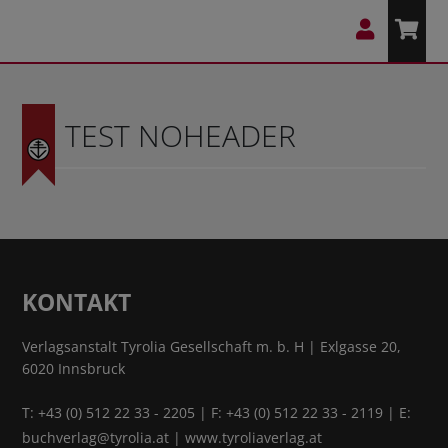
TEST NOHEADER
KONTAKT
Verlagsanstalt Tyrolia Gesellschaft m. b. H | Exlgasse 20,
6020 Innsbruck
T:
+43 (0) 512 22 33 - 2205
| F: +43 (0) 512 22 33 - 2119 | E:
buchverlag@tyrolia.at
|
www.tyroliaverlag.at