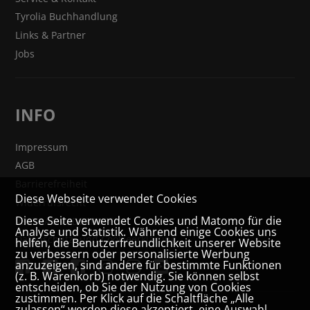
Tyrolia Buchhandlung
Links & Partner
Jobs
INFO
Impressum
AGB
Barrierefreiheit
Diese Webseite verwendet Cookies
Widerrufsrecht
Diese Seite verwendet Cookies und Matomo für die
VERTRAG WIDERRUFEN
Analyse und Statistik. Während einige Cookies uns
Datenschutz- und Cookieerklärung
helfen, die Benutzerfreundlichkeit unserer Website
zu verbessern oder personalisierte Werbung
anzuzeigen, sind andere für bestimmte Funktionen
(z. B. Warenkorb) notwendig. Sie können selbst
entscheiden, ob Sie der Nutzung von Cookies
zustimmen. Per Klick auf die Schaltfläche „Alle
zulassen“ werden diese akzeptiert, eine Auswahl