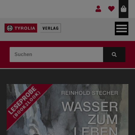
LEBEN & GLAUBE
BERGE & KULTUR
KOCHEN & GESUNDHEIT
KINDER- & JUGENDBUCH
VERLAG
IDEEN & BEGLEITMATERIAL