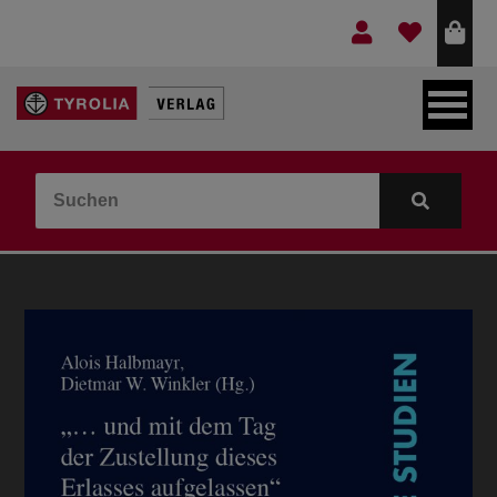
LEBEN & GLAUBE
BERGE & KULTUR
KOCHEN & GESUNDHEIT
KINDER- & JUGENDBUCH
VERLAG
IDEEN & BEGLEITMATERIAL