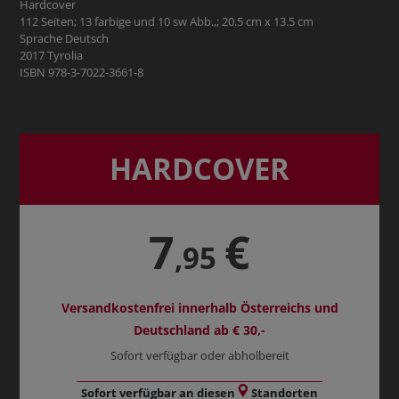
Hardcover
112 Seiten; 13 farbige und 10 sw Abb.,; 20.5 cm x 13.5 cm
Sprache Deutsch
2017 Tyrolia
ISBN 978-3-7022-3661-8
HARDCOVER
7
€
,95
Versandkostenfrei innerhalb Österreichs und
Deutschland ab € 30,-
Sofort verfügbar oder abholbereit
Sofort verfügbar an diesen
Standorten