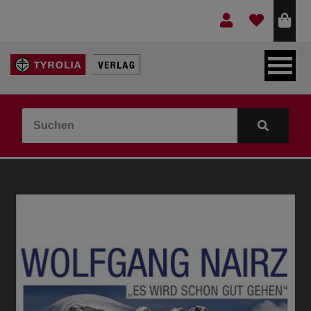
LEBEN & GLAUBE
BERGE & KULTUR
KOCHEN & GESUNDHEIT
KINDER- & JUGENDBUCH
VERLAG
IDEEN & BEGLEITMATERIAL