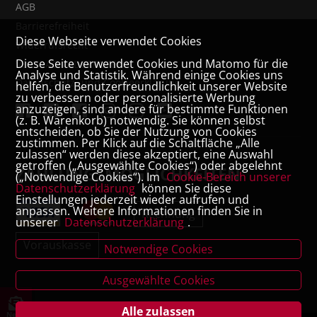
AGB
Barrierefreiheit
Diese Webseite verwendet Cookies
Widerrufsrecht
Diese Seite verwendet Cookies und Matomo für die
VERTRAG WIDERRUFEN
Analyse und Statistik. Während einige Cookies uns
Datenschutz- und Cookieerklärung
helfen, die Benutzerfreundlichkeit unserer Website
zu verbessern oder personalisierte Werbung
anzuzeigen, sind andere für bestimmte Funktionen
(z. B. Warenkorb) notwendig. Sie können selbst
entscheiden, ob Sie der Nutzung von Cookies
zustimmen. Per Klick auf die Schaltfläche „Alle
zulassen“ werden diese akzeptiert, eine Auswahl
getroffen („Ausgewählte Cookies“) oder abgelehnt
ZAHLUNGSMÖGLICHKEITEN
(„Notwendige Cookies“). Im
Cookie-Bereich unserer
Datenschutzerklärung
können Sie diese
Einstellungen jederzeit wieder aufrufen und
anpassen. Weitere Informationen finden Sie in
Rechnung
unserer
Datenschutzerklärung
.
Vorauskasse
Notwendige Cookies
Ausgewählte Cookies
Alle zulassen
News