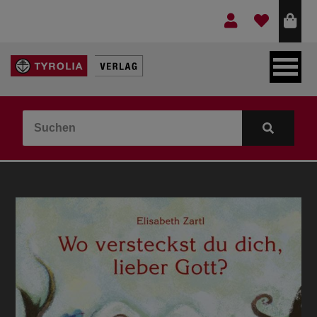
LEBEN & GLAUBE
BERGE & KULTUR
KOCHEN & GESUNDHEIT
KINDER- & JUGENDBUCH
VERLAG
IDEEN & BEGLEITMATERIAL