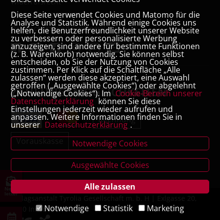
Widerrufsrecht
Diese Seite verwendet Cookies und Matomo für die
VERTRAG WIDERRUFEN
Analyse und Statistik. Während einige Cookies uns
Datenschutz- und Cookieerklärung
helfen, die Benutzerfreundlichkeit unserer Website
zu verbessern oder personalisierte Werbung
anzuzeigen, sind andere für bestimmte Funktionen
(z. B. Warenkorb) notwendig. Sie können selbst
entscheiden, ob Sie der Nutzung von Cookies
zustimmen. Per Klick auf die Schaltfläche „Alle
zulassen“ werden diese akzeptiert, eine Auswahl
getroffen („Ausgewählte Cookies“) oder abgelehnt
ZAHLUNGSMÖGLICHKEITEN
(„Notwendige Cookies“). Im
Cookie-Bereich unserer
Datenschutzerklärung
können Sie diese
Einstellungen jederzeit wieder aufrufen und
anpassen. Weitere Informationen finden Sie in
Rechnung
unserer
Datenschutzerklärung
.
Vorauskasse
Notwendige Cookies
Ausgewählte Cookies
Alle zulassen
News
letter
Verlagsanstalt Tyrolia Gesellschaft m. b. H | Exlgasse 20,
Notwendige
Statistik
Marketing
6020 Innsbruck