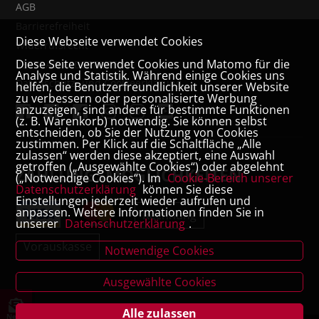
AGB
Barrierefreiheit
Diese Webseite verwendet Cookies
Widerrufsrecht
Diese Seite verwendet Cookies und Matomo für die
VERTRAG WIDERRUFEN
Analyse und Statistik. Während einige Cookies uns
Datenschutz- und Cookieerklärung
helfen, die Benutzerfreundlichkeit unserer Website
zu verbessern oder personalisierte Werbung
anzuzeigen, sind andere für bestimmte Funktionen
(z. B. Warenkorb) notwendig. Sie können selbst
entscheiden, ob Sie der Nutzung von Cookies
zustimmen. Per Klick auf die Schaltfläche „Alle
zulassen“ werden diese akzeptiert, eine Auswahl
getroffen („Ausgewählte Cookies“) oder abgelehnt
ZAHLUNGSMÖGLICHKEITEN
(„Notwendige Cookies“). Im
Cookie-Bereich unserer
Datenschutzerklärung
können Sie diese
Einstellungen jederzeit wieder aufrufen und
anpassen. Weitere Informationen finden Sie in
Rechnung
unserer
Datenschutzerklärung
.
Vorauskasse
Notwendige Cookies
Ausgewählte Cookies
Alle zulassen
News