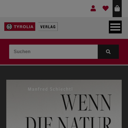
LEBEN & GLAUBE
BERGE & KULTUR
KOCHEN & GESUNDHEIT
KINDER- & JUGENDBUCH
VERLAG
IDEEN & BEGLEITMATERIAL