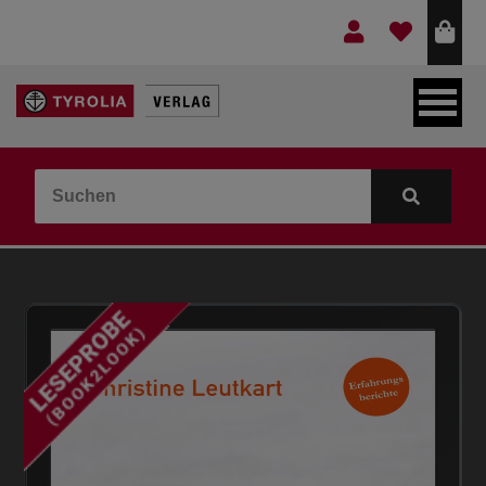
LEBEN & GLAUBE
BERGE & KULTUR
KOCHEN & GESUNDHEIT
KINDER- & JUGENDBUCH
VERLAG
IDEEN & BEGLEITMATERIAL