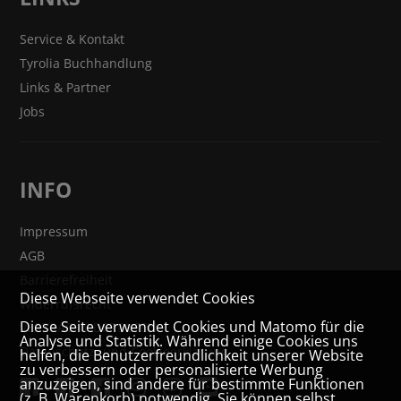
Service & Kontakt
Tyrolia Buchhandlung
Links & Partner
Jobs
INFO
Impressum
AGB
Barrierefreiheit
Diese Webseite verwendet Cookies
Widerrufsrecht
Diese Seite verwendet Cookies und Matomo für die
VERTRAG WIDERRUFEN
Analyse und Statistik. Während einige Cookies uns
Datenschutz- und Cookieerklärung
helfen, die Benutzerfreundlichkeit unserer Website
zu verbessern oder personalisierte Werbung
anzuzeigen, sind andere für bestimmte Funktionen
(z. B. Warenkorb) notwendig. Sie können selbst