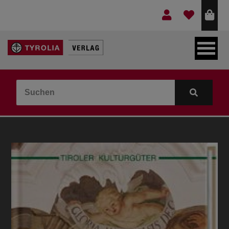
LEBEN & GLAUBE
BERGE & KULTUR
KOCHEN & GESUNDHEIT
KINDER- & JUGENDBUCH
VERLAG
IDEEN & BEGLEITMATERIAL