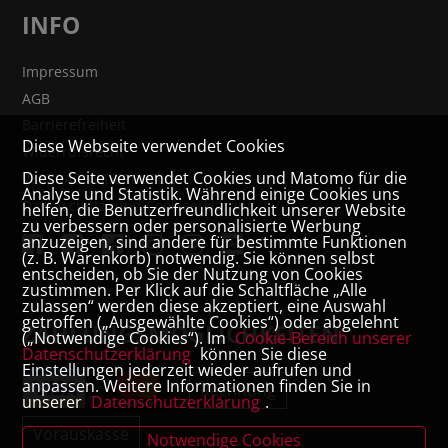
INFO
Impressum
AGB
Barrierefreiheit
Diese Webseite verwendet Cookies
Widerrufsrecht
Diese Seite verwendet Cookies und Matomo für die
VERTRAG WIDERRUFEN
Analyse und Statistik. Während einige Cookies uns
Datenschutz- und Cookieerklärung
helfen, die Benutzerfreundlichkeit unserer Website
zu verbessern oder personalisierte Werbung
anzuzeigen, sind andere für bestimmte Funktionen
(z. B. Warenkorb) notwendig. Sie können selbst
entscheiden, ob Sie der Nutzung von Cookies
zustimmen. Per Klick auf die Schaltfläche „Alle
zulassen“ werden diese akzeptiert, eine Auswahl
getroffen („Ausgewählte Cookies“) oder abgelehnt
ZAHLUNGSMÖGLICHKEITEN
(„Notwendige Cookies“). Im
Cookie-Bereich unserer
Datenschutzerklärung
können Sie diese
Einstellungen jederzeit wieder aufrufen und
anpassen. Weitere Informationen finden Sie in
Rechnung
unserer
Datenschutzerklärung
.
Vorauskasse
Notwendige Cookies