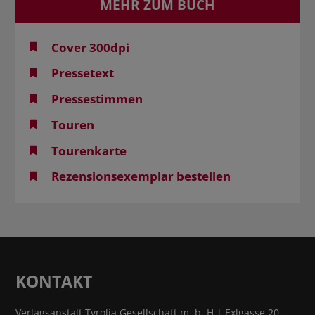
MEHR ZUM BUCH
Cover 300dpi
Pressetext
Pressestimmen
Touren
Tourenkarte
Rezensionsexemplar bestellen
KONTAKT
Verlagsanstalt Tyrolia Gesellschaft m. b. H | Exlgasse 20,