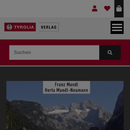
LEBEN & GLAUBE
BERGE & KULTUR
KOCHEN & GESUNDHEIT
KINDER- & JUGENDBUCH
VERLAG
IDEEN & BEGLEITMATERIAL