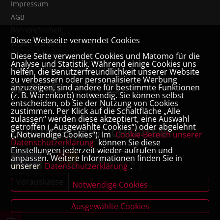
Impressum
AGB
Barrierefreiheit
Diese Webseite verwendet Cookies
Widerrufsrecht
Diese Seite verwendet Cookies und Matomo für die
VERTRAG WIDERRUFEN
Analyse und Statistik. Während einige Cookies uns
Datenschutz- und Cookieerklärung
helfen, die Benutzerfreundlichkeit unserer Website
zu verbessern oder personalisierte Werbung
anzuzeigen, sind andere für bestimmte Funktionen
(z. B. Warenkorb) notwendig. Sie können selbst
entscheiden, ob Sie der Nutzung von Cookies
zustimmen. Per Klick auf die Schaltfläche „Alle
zulassen“ werden diese akzeptiert, eine Auswahl
getroffen („Ausgewählte Cookies“) oder abgelehnt
ZAHLUNGSMÖGLICHKEITEN
(„Notwendige Cookies“). Im
Cookie-Bereich unserer
Datenschutzerklärung
können Sie diese
Einstellungen jederzeit wieder aufrufen und
anpassen. Weitere Informationen finden Sie in
Rechnung
unserer
Datenschutzerklärung
.
Vorauskasse
Notwendige Cookies
Ausgewählte Cookies