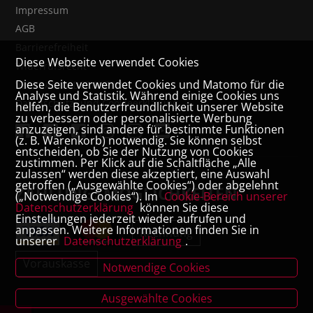
Impressum
AGB
Barrierefreiheit
Diese Webseite verwendet Cookies
Widerrufsrecht
Diese Seite verwendet Cookies und Matomo für die
VERTRAG WIDERRUFEN
Analyse und Statistik. Während einige Cookies uns
Datenschutz- und Cookieerklärung
helfen, die Benutzerfreundlichkeit unserer Website
zu verbessern oder personalisierte Werbung
anzuzeigen, sind andere für bestimmte Funktionen
(z. B. Warenkorb) notwendig. Sie können selbst
entscheiden, ob Sie der Nutzung von Cookies
zustimmen. Per Klick auf die Schaltfläche „Alle
zulassen“ werden diese akzeptiert, eine Auswahl
getroffen („Ausgewählte Cookies“) oder abgelehnt
ZAHLUNGSMÖGLICHKEITEN
(„Notwendige Cookies“). Im
Cookie-Bereich unserer
Datenschutzerklärung
können Sie diese
Einstellungen jederzeit wieder aufrufen und
anpassen. Weitere Informationen finden Sie in
Rechnung
unserer
Datenschutzerklärung
.
Vorauskasse
Notwendige Cookies
Ausgewählte Cookies