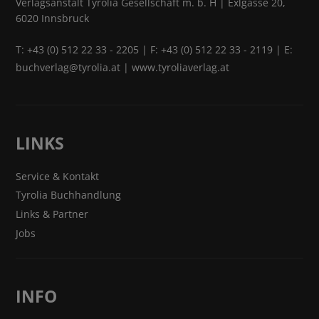
Verlagsanstalt Tyrolia Gesellschaft m. b. H | Exlgasse 20,
6020 Innsbruck
T:
+43 (0) 512 22 33 - 2205
| F: +43 (0) 512 22 33 - 2119 | E:
buchverlag@tyrolia.at
|
www.tyroliaverlag.at
LINKS
Service & Kontakt
Tyrolia Buchhandlung
Links & Partner
Jobs
INFO