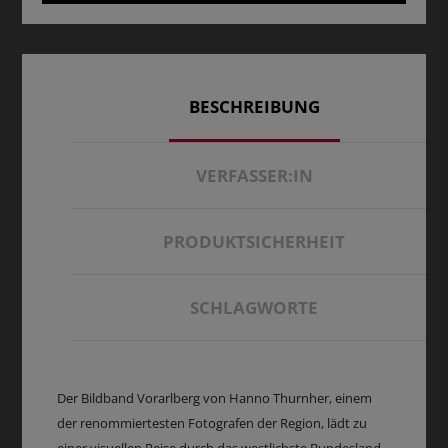
BESCHREIBUNG
VERFASSER:IN
PRODUKTSICHERHEIT
SCHLAGWORTE
Der Bildband Vorarlberg von Hanno Thurnher, einem
der renommiertesten Fotografen der Region, lädt zu
einer visuellen Reise durch das westlichste Bundesland