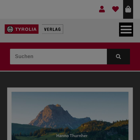
LEBEN & GLAUBE
BERGE & KULTUR
KOCHEN & GESUNDHEIT
KINDER- & JUGENDBUCH
VERLAG
IDEEN & BEGLEITMATERIAL