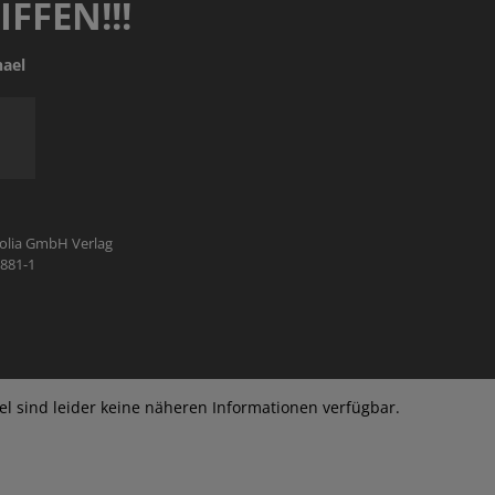
FFEN!!!
THEOLOGIE - FACHBUCH
SONDERANGEBOTE
MANUSKRIPTEINREICHUNGEN
VERANSTALTUNGSANGEBOT
hael
SONDERANGEBOTE
AUTOR:INNEN UND ILLUSTRATOR:INNEN
PARTNER
rolia GmbH Verlag
2881-1
kel sind leider keine näheren Informationen verfügbar.