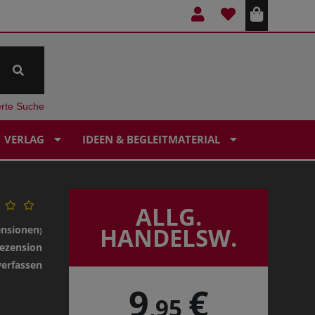
erte Suche
VERLAG
IDEEN & BEGLEITMATERIAL
ALLG.
HANDELSW.
ensionen
)
ezension
verfassen
9
€
,95