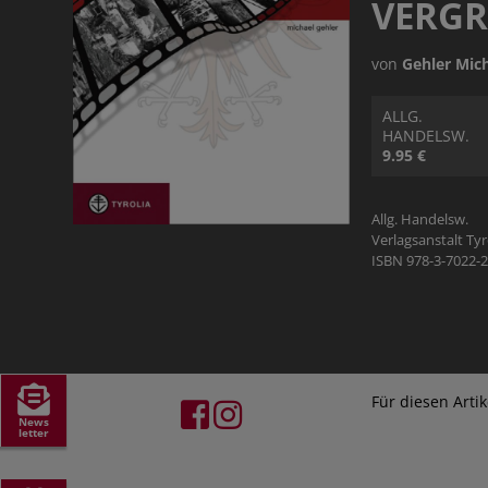
VERGRI
HILDEGARD VON BINGEN
SAGEN & MÄRCHEN
THEMENFOLDER
VIDEOMATERIAL
von
Gehler Mic
SCHULBUCH KATH. RELIGION
VORARLBERG
VERLAGSGRUPPE ENGAGEMENT
ALLG.
PREISE & AUSZEICHNUNGEN
HANDELSW.
9.95 €
JOBS
Allg. Handelsw.
Verlagsanstalt Ty
ISBN 978-3-7022-
Für diesen Arti
News
letter