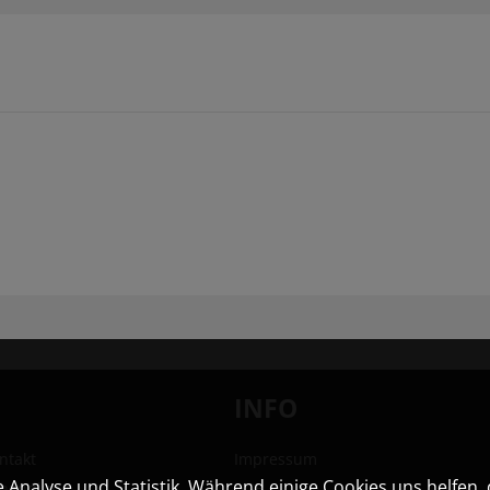
INFO
ntakt
Impressum
Analyse und Statistik. Während einige Cookies uns helfen, 
hhandlung
AGB