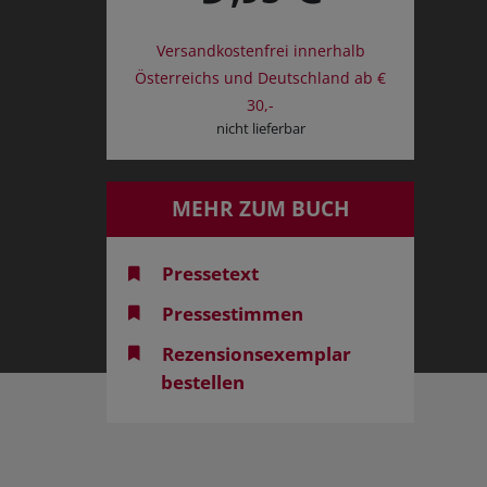
Versandkostenfrei innerhalb
Österreichs und Deutschland ab €
30,-
nicht lieferbar
MEHR ZUM BUCH
Pressetext
Pressestimmen
Rezensionsexemplar
bestellen