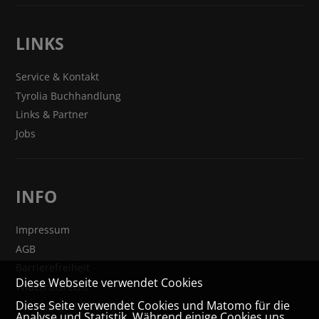
LINKS
Service & Kontakt
Tyrolia Buchhandlung
Links & Partner
Jobs
INFO
Impressum
AGB
Barrierefreiheit
Diese Webseite verwendet Cookies
Widerrufsrecht
Diese Seite verwendet Cookies und Matomo für die
VERTRAG WIDERRUFEN
Analyse und Statistik. Während einige Cookies uns