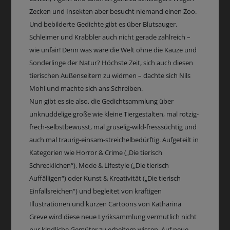
Zecken und Insekten aber besucht niemand einen Zoo.
Und bebilderte Gedichte gibt es über Blutsauger,
Schleimer und Krabbler auch nicht gerade zahlreich –
wie unfair! Denn was wäre die Welt ohne die Kauze und
Sonderlinge der Natur? Höchste Zeit, sich auch diesen
tierischen Außenseitern zu widmen – dachte sich Nils
Mohl und machte sich ans Schreiben.
Nun gibt es sie also, die Gedichtsammlung über
unknuddelige große wie kleine Tiergestalten, mal rotzig-
frech-selbstbewusst, mal gruselig-wild-fresssüchtig und
auch mal traurig-einsam-streichelbedürftig. Aufgeteilt in
Kategorien wie Horror & Crime („Die tierisch
Schrecklichen“), Mode & Lifestyle („Die tierisch
Auffälligen“) oder Kunst & Kreativität („Die tierisch
Einfallsreichen“) und begleitet von kräftigen
Illustrationen und kurzen Cartoons von Katharina
Greve wird diese neue Lyriksammlung vermutlich nicht
nur kindliche Gemüter zu erheitern wissen. Auf neue