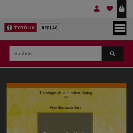
LEBEN & GLAUBE
BERGE & KULTUR
KOCHEN & GESUNDHEIT
KINDER- & JUGENDBUCH
VERLAG
IDEEN & BEGLEITMATERIAL