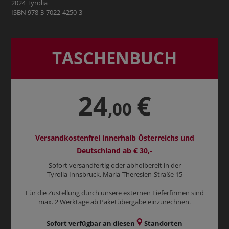
2024 Tyrolia
ISBN 978-3-7022-4250-3
TASCHENBUCH
24
€
,00
Versandkostenfrei innerhalb Österreichs und
Deutschland ab € 30,-
Sofort versandfertig oder abholbereit in der
Tyrolia Innsbruck, Maria-Theresien-Straße 15
Für die Zustellung durch unsere externen Lieferfirmen sind
max. 2 Werktage ab Paketübergabe einzurechnen.
Sofort verfügbar an diesen
Standorten