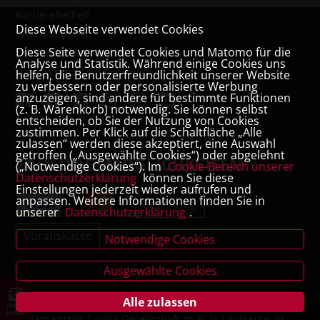
Barrierefreiheit
Diese Webseite verwendet Cookies
Widerrufsrecht
Diese Seite verwendet Cookies und Matomo für die
VERTRAG WIDERRUFEN
Analyse und Statistik. Während einige Cookies uns
Datenschutz- und Cookieerklärung
helfen, die Benutzerfreundlichkeit unserer Website
zu verbessern oder personalisierte Werbung
anzuzeigen, sind andere für bestimmte Funktionen
(z. B. Warenkorb) notwendig. Sie können selbst
entscheiden, ob Sie der Nutzung von Cookies
zustimmen. Per Klick auf die Schaltfläche „Alle
zulassen“ werden diese akzeptiert, eine Auswahl
getroffen („Ausgewählte Cookies“) oder abgelehnt
ZAHLUNGSMÖGLICHKEITEN
(„Notwendige Cookies“). Im
Cookie-Bereich unserer
Datenschutzerklärung
können Sie diese
Einstellungen jederzeit wieder aufrufen und
anpassen. Weitere Informationen finden Sie in
Rechnung
unserer
Datenschutzerklärung
.
Vorauskasse
Notwendige Cookies
Ausgewählte Cookies
Alle zulassen
News
letter
Verlagsanstalt Tyrolia Gesellschaft m. b. H | Exlgasse 20,