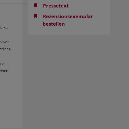
Pressetext
Rezensionsexemplar
bestellen
nbike
 sowie
htliche
nso
einen