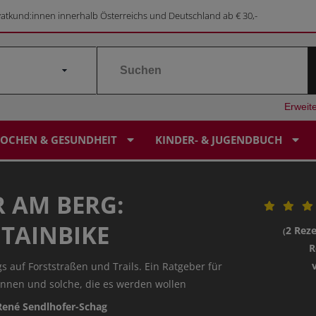
vatkund:innen innerhalb Österreichs und Deutschland ab € 30,-
Erweit
OCHEN & GESUNDHEIT
KINDER- & JUGENDBUCH
R AM BERG:
LEBENSORIENTIERUNG
ALPINGESCHICHTE
GESUNDHEIT
KINDERBUCH
SERVICE & KONTAKT
BILDERBUCHKALENDER
TAINBIKE
2 Rez
(
RELIGIÖSES KINDERBUCH
PILGERN
SONDERANGEBOTE
SAGEN & MÄRCHEN
PRESSE
SAGEN-SCHATZKISTE
R
s auf Forststraßen und Trails. Ein Ratgeber für
innen und solche, die es werden wollen
STERBEN & TRAUER
KUNST & KULTUR
SONDERANGEBOTE
FOREIGN RIGHTS
FIRMUNG FOR FUTURE
René Sendlhofer-Schag