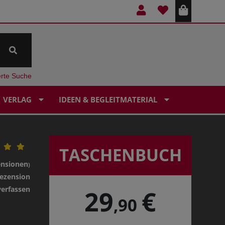
erte Suche
VERLAG
IDEEN & BEGLEITMATERIAL
TASCHENBUCH
ensionen
)
ezension
verfassen
29
€
,90