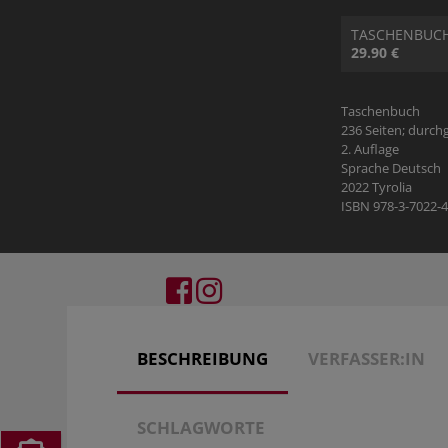
HILDEGARD VON BINGEN
SAGEN & MÄRCHEN
THEMENFOLDER
VIDEOMATERIAL
TASCHENBUC
29.90 €
SCHULBUCH KATH. RELIGION
VORARLBERG
VERLAGSGRUPPE ENGAGEMENT
Taschenbuch
PREISE & AUSZEICHNUNGEN
236 Seiten; durch
2. Auflage
Sprache Deutsch
JOBS
2022 Tyrolia
ISBN 978-3-7022-
BESCHREIBUNG
VERFASSER:IN
SCHLAGWORTE