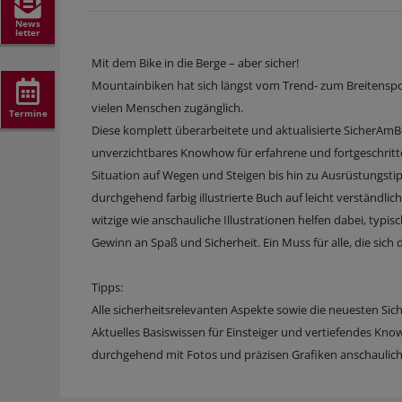
News
letter
Mit dem Bike in die Berge – aber sicher!
Mountainbiken hat sich längst vom Trend- zum Breitenspor
vielen Menschen zugänglich.
Termine
Diese komplett überarbeitete und aktualisierte SicherAmB
unverzichtbares Knowhow für erfahrene und fortgeschritte
Situation auf Wegen und Steigen bis hin zu Ausrüstungstip
durchgehend farbig illustrierte Buch auf leicht verständl
witzige wie anschauliche Illustrationen helfen dabei, typi
Gewinn an Spaß und Sicherheit. Ein Muss für alle, die sich 
Tipps:
Alle sicherheitsrelevanten Aspekte sowie die neuesten S
Aktuelles Basiswissen für Einsteiger und vertiefendes Kno
durchgehend mit Fotos und präzisen Grafiken anschaulich i