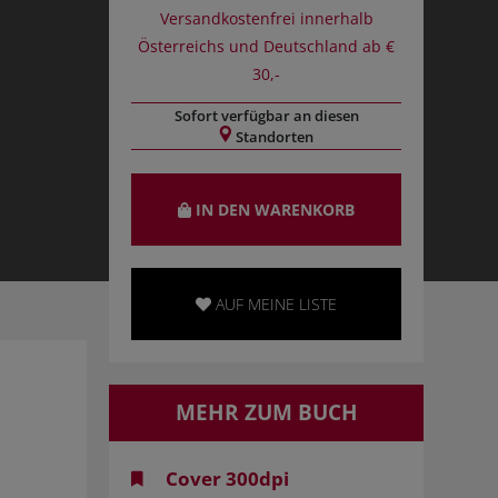
Versandkostenfrei innerhalb
Österreichs und Deutschland ab €
30,-
Sofort verfügbar an diesen
Standorten
IN DEN WARENKORB
AUF MEINE LISTE
MEHR ZUM BUCH
Cover 300dpi