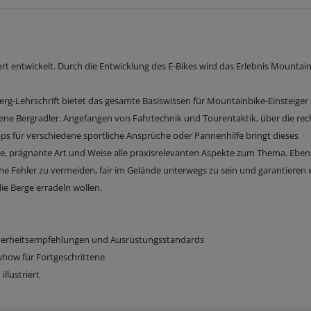
t entwickelt. Durch die Entwicklung des E-Bikes wird das Erlebnis Mountai
erg-Lehrschrift bietet das gesamte Basiswissen für Mountainbike-Einsteiger
ne Bergradler. Angefangen von Fahrtechnik und Tourentaktik, über die rec
ps für verschiedene sportliche Ansprüche oder Pannenhilfe bringt dieses
iche, prägnante Art und Weise alle praxisrelevanten Aspekte zum Thema. Ebe
sche Fehler zu vermeiden, fair im Gelände unterwegs zu sein und garantieren 
die Berge erradeln wollen.
icherheitsempfehlungen und Ausrüstungsstandards
whow für Fortgeschrittene
llustriert