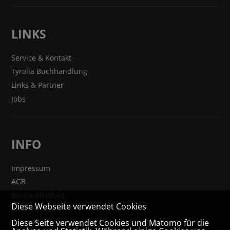
LINKS
Service & Kontakt
Tyrolia Buchhandlung
Links & Partner
Jobs
INFO
Impressum
AGB
Barrierefreiheit
Diese Webseite verwendet Cookies
Widerrufsrecht
Diese Seite verwendet Cookies und Matomo für die
VERTRAG WIDERRUFEN