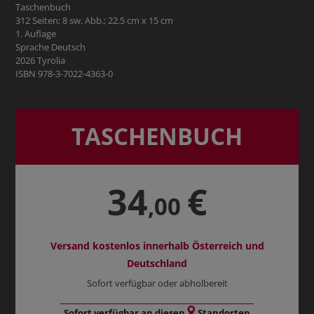
Taschenbuch
312 Seiten; 8 sw. Abb.; 22.5 cm x 15 cm
1. Auflage
Sprache Deutsch
2026 Tyrolia
ISBN 978-3-7022-4363-0
TASCHENBUCH
34
€
,00
Versand kostenlos innerhalb Österreich und
Deutschland
Sofort verfügbar oder abholbereit
Sofort verfügbar an diesen
Standorten