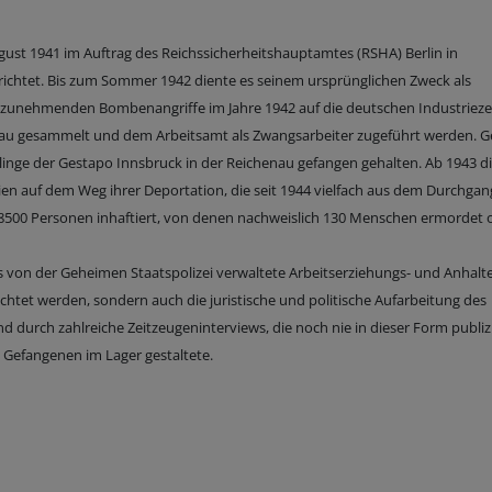
ust 1941 im Auftrag des Reichssicherheitshauptamtes (RSHA) Berlin in
chtet. Bis zum Sommer 1942 diente es seinem ursprünglichen Zweck als
 der zunehmenden Bombenangriffe im Jahre 1942 auf die deutschen Industriez
henau gesammelt und dem Arbeitsamt als Zwangsarbeiter zugeführt werden. 
inge der Gestapo Innsbruck in der Reichenau gefangen gehalten. Ab 1943 d
ien auf dem Weg ihrer Deportation, die seit 1944 vielfach aus dem Durchgan
500 Personen inhaftiert, von denen nachweislich 130 Menschen ermordet 
 von der Geheimen Staatspolizei verwaltete Arbeitserziehungs- und Anhalte
chtet werden, sondern auch die juristische und politische Aufarbeitung des
 durch zahlreiche Zeitzeugeninterviews, die noch nie in dieser Form publiz
e Gefangenen im Lager gestaltete.