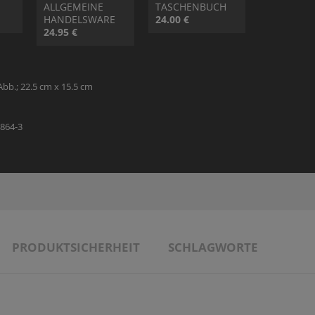
ALLGEMEINE
TASCHENBUCH
THEOLOGIE - FACHBUCH
SONDERANGEBOTE
MANUSKRIPTEINREICHUNGEN
VERANSTALTUNGSANGEBOT
HANDELSWARE
24.00 €
24.95 €
SONDERANGEBOTE
AUTOR:INNEN UND ILLUSTRATOR:INNEN
Abb.; 22.5 cm x 15.5 cm
PARTNER
3864-3
PRODUKTSICHERHEIT
SCHLAGWORTE