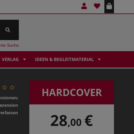
erte Suche
VERLAG
IDEEN & BEGLEITMATERIAL
HARDCOVER
ensionen
)
ezension
verfassen
28
€
,00