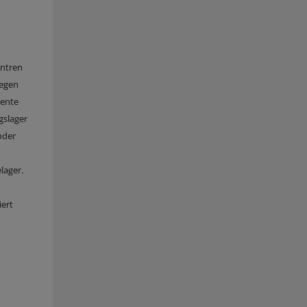
entren
Gegen
iente
gslager
oder
lager.
iert