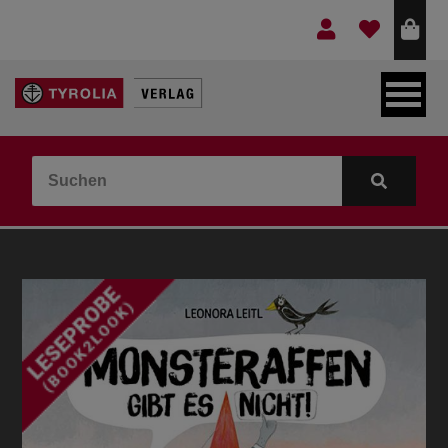
LEBEN & GLAUBE
BERGE & KULTUR
KOCHEN & GESUNDHEIT
KINDER- & JUGENDBUCH
VERLAG
IDEEN & BEGLEITMATERIAL