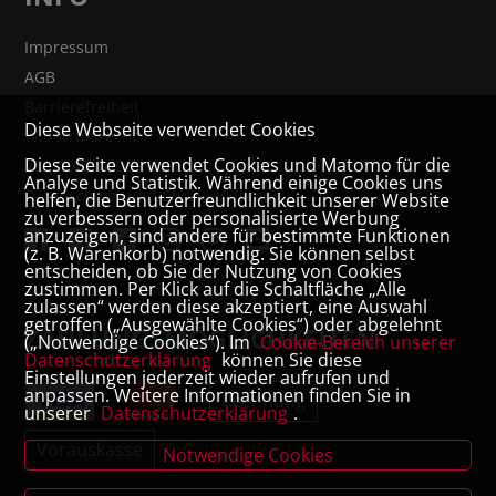
Impressum
AGB
Barrierefreiheit
Diese Webseite verwendet Cookies
Widerrufsrecht
Diese Seite verwendet Cookies und Matomo für die
VERTRAG WIDERRUFEN
Analyse und Statistik. Während einige Cookies uns
Datenschutz- und Cookieerklärung
helfen, die Benutzerfreundlichkeit unserer Website
zu verbessern oder personalisierte Werbung
anzuzeigen, sind andere für bestimmte Funktionen
(z. B. Warenkorb) notwendig. Sie können selbst
entscheiden, ob Sie der Nutzung von Cookies
zustimmen. Per Klick auf die Schaltfläche „Alle
zulassen“ werden diese akzeptiert, eine Auswahl
getroffen („Ausgewählte Cookies“) oder abgelehnt
ZAHLUNGSMÖGLICHKEITEN
(„Notwendige Cookies“). Im
Cookie-Bereich unserer
Datenschutzerklärung
können Sie diese
Einstellungen jederzeit wieder aufrufen und
anpassen. Weitere Informationen finden Sie in
Rechnung
unserer
Datenschutzerklärung
.
Vorauskasse
Notwendige Cookies