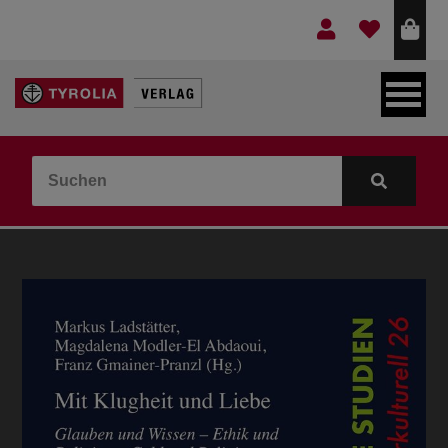
LEBEN & GLAUBE
BERGE & KULTUR
KOCHEN & GESUNDHEIT
KINDER- & JUGENDBUCH
VERLAG
IDEEN & BEGLEITMATERIAL