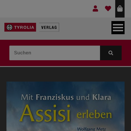
LEBEN & GLAUBE
BERGE & KULTUR
KOCHEN & GESUNDHEIT
KINDER- & JUGENDBUCH
VERLAG
IDEEN & BEGLEITMATERIAL