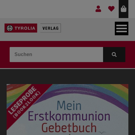
LEBEN & GLAUBE
BERGE & KULTUR
KOCHEN & GESUNDHEIT
KINDER- & JUGENDBUCH
VERLAG
IDEEN & BEGLEITMATERIAL