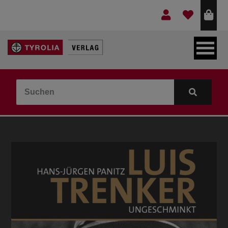
LEBEN & GLAUBE
BERGE & KULTUR
KOCHEN & GESUNDHEIT
KINDER- & JUGENDBUCH
VERLAG
IDEEN & BEGLEITMATERIAL