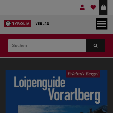
LEBEN & GLAUBE
BERGE & KULTUR
KOCHEN & GESUNDHEIT
KINDER- & JUGENDBUCH
VERLAG
IDEEN & BEGLEITMATERIAL