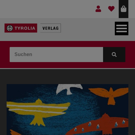
LEBEN & GLAUBE
BERGE & KULTUR
KOCHEN & GESUNDHEIT
KINDER- & JUGENDBUCH
VERLAG
IDEEN & BEGLEITMATERIAL