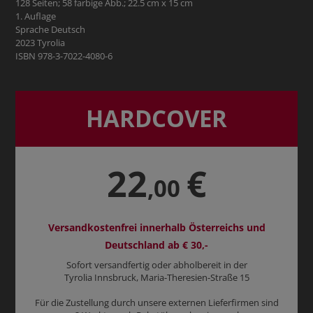
128 Seiten; 58 farbige Abb.; 22.5 cm x 15 cm
1. Auflage
Sprache Deutsch
2023 Tyrolia
ISBN 978-3-7022-4080-6
HARDCOVER
22
€
,00
Versandkostenfrei innerhalb Österreichs und
Deutschland ab € 30,-
Sofort versandfertig oder abholbereit in der
Tyrolia Innsbruck, Maria-Theresien-Straße 15
Für die Zustellung durch unsere externen Lieferfirmen sind