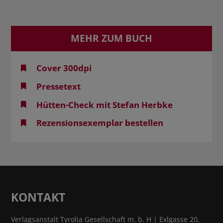
MEHR ZUM BUCH
Cover 300dpi
Pressetext
Hütten-Check mit Stefan Herbke
Rezensionsexemplar bestellen
KONTAKT
Verlagsanstalt Tyrolia Gesellschaft m. b. H | Exlgasse 20,