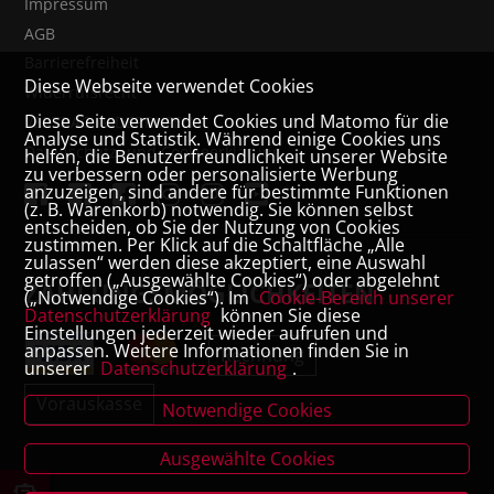
Impressum
AGB
Barrierefreiheit
Diese Webseite verwendet Cookies
Widerrufsrecht
Diese Seite verwendet Cookies und Matomo für die
VERTRAG WIDERRUFEN
Analyse und Statistik. Während einige Cookies uns
Datenschutz- und Cookieerklärung
helfen, die Benutzerfreundlichkeit unserer Website
zu verbessern oder personalisierte Werbung
anzuzeigen, sind andere für bestimmte Funktionen
(z. B. Warenkorb) notwendig. Sie können selbst
entscheiden, ob Sie der Nutzung von Cookies
zustimmen. Per Klick auf die Schaltfläche „Alle
zulassen“ werden diese akzeptiert, eine Auswahl
getroffen („Ausgewählte Cookies“) oder abgelehnt
ZAHLUNGSMÖGLICHKEITEN
(„Notwendige Cookies“). Im
Cookie-Bereich unserer
Datenschutzerklärung
können Sie diese
Einstellungen jederzeit wieder aufrufen und
anpassen. Weitere Informationen finden Sie in
Rechnung
unserer
Datenschutzerklärung
.
Vorauskasse
Notwendige Cookies
Ausgewählte Cookies