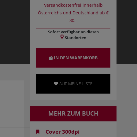
Versandkostenfrei innerhalb
Österreichs und Deutschland ab €
30,-
Sofort verfügbar an diesen
Standorten
IN DEN WARENKORB
AUF MEINE LISTE
MEHR ZUM BUCH
Cover 300dpi