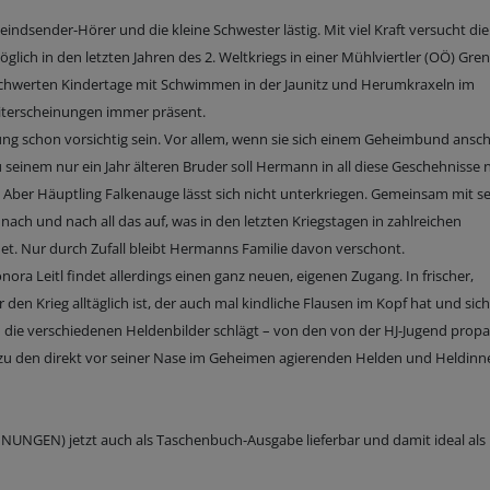
eindsender-Hörer und die kleine Schwester lästig. Mit viel Kraft versucht die
lich in den letzten Jahren des 2. Weltkriegs in einer Mühlviertler (OÖ) Gren
eschwerten Kindertage mit Schwimmen in der Jaunitz und Herumkraxeln im
leiterscheinungen immer präsent.
ung schon vorsichtig sein. Vor allem, wenn sie sich einem Geheimbund ansch
seinem nur ein Jahr älteren Bruder soll Hermann in all diese Geschehnisse 
Aber Häuptling Falkenauge lässt sich nicht unterkriegen. Gemeinsam mit s
ach und nach all das auf, was in den letzten Kriegstagen in zahlreichen
t. Nur durch Zufall bleibt Hermanns Familie davon verschont.
ora Leitl findet allerdings einen ganz neuen, eigenen Zugang. In frischer,
den Krieg alltäglich ist, der auch mal kindliche Flausen im Kopf hat und sich
 die verschiedenen Heldenbilder schlägt – von den von der HJ-Jugend propa
 zu den direkt vor seiner Nase im Geheimen agierenden Helden und Heldinne
UNGEN) jetzt auch als Taschenbuch-Ausgabe lieferbar und damit ideal als