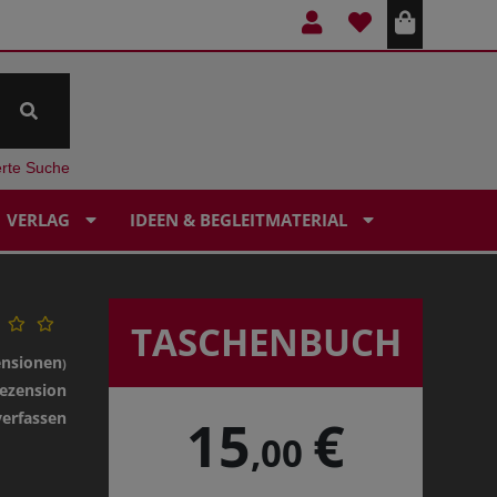
erte Suche
VERLAG
IDEEN & BEGLEITMATERIAL
TASCHENBUCH
ensionen
)
ezension
verfassen
15
€
,00