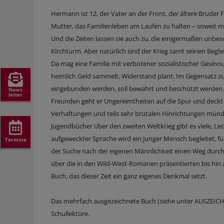
Hermann ist 12, der Vater an der Front, der ältere Bruder F
Mutter, das Familienleben am Laufen zu halten – soweit mög
Und die Zeiten lassen sie auch zu, die einigermaßen unb
Kirchturm. Aber natürlich sind der Krieg samt seinen Beg
Da mag eine Familie mit verbotener sozialistischer Gesinn
heimlich Geld sammelt, Widerstand plant. Im Gegensatz zu 
eingebunden werden, soll bewahrt und beschützt werden. 
News
letter
Freunden geht er Ungereimtheiten auf die Spur und deckt n
Verhaftungen und teils sehr brutalen Hinrichtungen münde
Jugendbücher über den zweiten Weltkrieg gibt es viele, Leon
aufgeweckter Sprache wird ein junger Mensch begleitet, für 
Termine
der Suche nach der eigenen Männlichkeit einen Weg durch
über die in den Wild-West-Romanen präsentierten bis hin
Buch, das dieser Zeit ein ganz eigenes Denkmal setzt.
Das mehrfach ausgezeichnete Buch (siehe unter AUSZEICHN
Schullektüre.