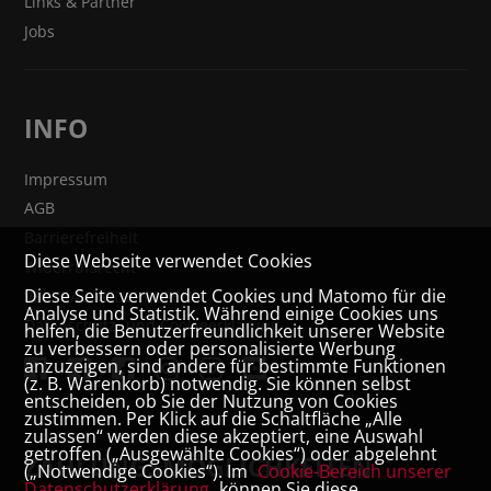
Links & Partner
Jobs
INFO
Impressum
AGB
Barrierefreiheit
Diese Webseite verwendet Cookies
Widerrufsrecht
Diese Seite verwendet Cookies und Matomo für die
VERTRAG WIDERRUFEN
Analyse und Statistik. Während einige Cookies uns
Datenschutz- und Cookieerklärung
helfen, die Benutzerfreundlichkeit unserer Website
zu verbessern oder personalisierte Werbung
anzuzeigen, sind andere für bestimmte Funktionen
(z. B. Warenkorb) notwendig. Sie können selbst
entscheiden, ob Sie der Nutzung von Cookies
zustimmen. Per Klick auf die Schaltfläche „Alle
zulassen“ werden diese akzeptiert, eine Auswahl
getroffen („Ausgewählte Cookies“) oder abgelehnt
ZAHLUNGSMÖGLICHKEITEN
(„Notwendige Cookies“). Im
Cookie-Bereich unserer
Datenschutzerklärung
können Sie diese