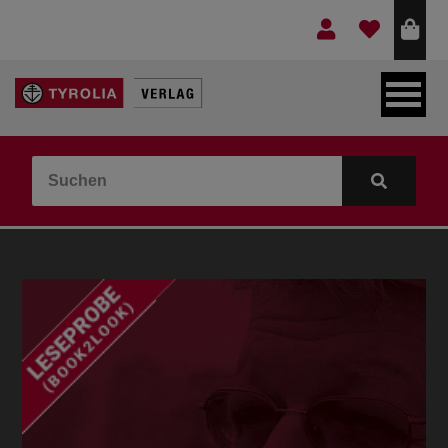
LEBEN & GLAUBE
BERGE & KULTUR
KOCHEN & GESUNDHEIT
KINDER- & JUGENDBUCH
VERLAG
IDEEN & BEGLEITMATERIAL