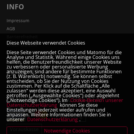
INFO
Impressum
AGB
Barrierefreiheit
Diese Webseite verwendet Cookies
Widerrufsrecht
Diese Seite verwendet Cookies und Matomo für die
VERTRAG WIDERRUFEN
Analyse und Statistik. Während einige Cookies uns
Datenschutz- und Cookieerklärung
helfen, die Benutzerfreundlichkeit unserer Website
zu verbessern oder personalisierte Werbung
anzuzeigen, sind andere für bestimmte Funktionen
(z. B. Warenkorb) notwendig. Sie können selbst
entscheiden, ob Sie der Nutzung von Cookies
zustimmen. Per Klick auf die Schaltfläche „Alle
zulassen“ werden diese akzeptiert, eine Auswahl
getroffen („Ausgewählte Cookies“) oder abgelehnt
ZAHLUNGSMÖGLICHKEITEN
(„Notwendige Cookies“). Im
Cookie-Bereich unserer
Datenschutzerklärung
können Sie diese
Einstellungen jederzeit wieder aufrufen und
anpassen. Weitere Informationen finden Sie in
Rechnung
unserer
Datenschutzerklärung
.
Vorauskasse
Notwendige Cookies