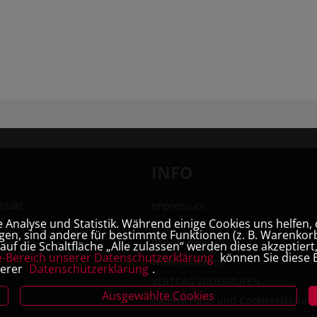
INFO
ntakt
Impressum
Analyse und Statistik. Während einige Cookies uns helfen, 
hhandlung
AGB
en, sind andere für bestimmte Funktionen (z. B. Warenkorb
ner
Barrierefreiheit
uf die Schaltfläche „Alle zulassen“ werden diese akzeptier
e-Bereich unserer Datenschutzerklärung
können Sie diese E
Widerrufsrecht
serer
Datenschutzerklärung
.
VERTRAG WIDERRUFEN
Ausgewählte Cookies
Datenschutz- und Cookieerklärung