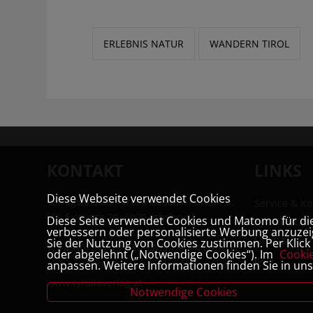
ERLEBNIS NATUR
WANDERN TIROL
KONTAKT
LINKS
Diese Webseite verwendet Cookies
Verlagsanstalt Tyrolia Gesellschaft m. b.
Service & Ko
H | Exlgasse 20, 6020 Innsbruck
Diese Seite verwendet Cookies und Matomo für die 
Tyrolia Buc
verbessern oder personalisierte Werbung anzuzeig
Links & Part
Sie der Nutzung von Cookies zustimmen. Per Klick a
T:
+43 (0) 512 22 33 - 2205
| F: +43 (0) 512
oder abgelehnt („Notwendige Cookies“). Im
Cooki
Jobs
anpassen. Weitere Informationen finden Sie in un
22 33 - 2119 | E:
buchverlag@tyrolia.at
|
www.tyroliaverlag.at
Notwendige Cookies