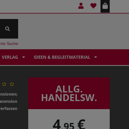
erte Suche
VERLAG
IDEEN & BEGLEITMATERIAL
ALLG.
HANDELSW.
ensionen
)
ezension
verfassen
4
€
,95