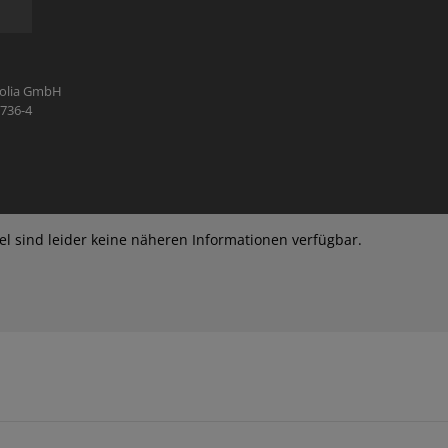
THEOLOGIE - FACHBUCH
SONDERANGEBOTE
MANUSKRIPTEINREICHUNGEN
VERANSTALTUNGSANGEBOT
SONDERANGEBOTE
AUTOR:INNEN UND ILLUSTRATOR:INNEN
rolia GmbH
2736-4
PARTNER
kel sind leider keine näheren Informationen verfügbar.