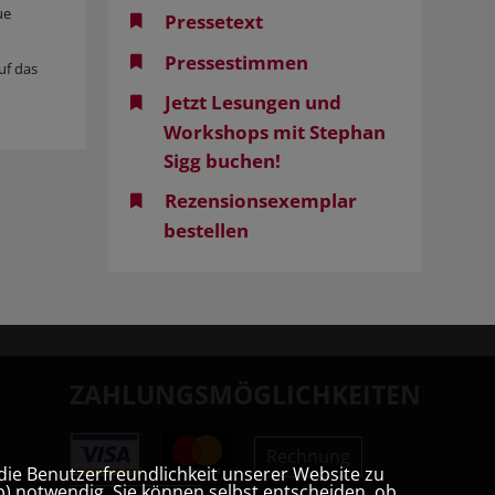
ue
Pressetext
Pressestimmen
uf das
Jetzt Lesungen und
Workshops mit Stephan
Sigg buchen!
Rezensionsexemplar
bestellen
ZAHLUNGSMÖGLICHKEITEN
Rechnung
die Benutzerfreundlichkeit unserer Website zu
) notwendig. Sie können selbst entscheiden, ob