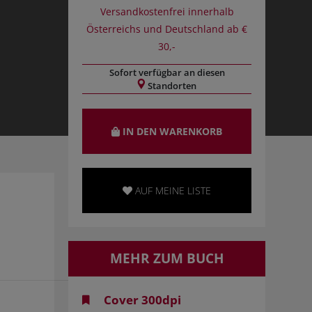
Versandkostenfrei innerhalb
Österreichs und Deutschland ab €
30,-
Sofort verfügbar an diesen
Standorten
IN DEN WARENKORB
AUF MEINE LISTE
MEHR ZUM BUCH
Cover 300dpi