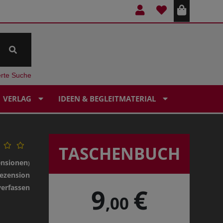
erte Suche
VERLAG
IDEEN & BEGLEITMATERIAL
TASCHENBUCH
ensionen
)
ezension
verfassen
9
€
,00