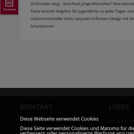
24 Stunden lang – Was freut junge Menschen? Was belastet
Termine
Texte sind ein Angebot für Jugendliche, zu jeder Tages- un
Unkonventionelle Texte, verpackt in flottem Design mit ei
Smartphone!
KONTAKT
LINKS
Diese Webseite verwendet Cookies
Verlagsanstalt Tyrolia Gesellschaft m. b.
Service & Ko
H | Exlgasse 20, 6020 Innsbruck
Diese Seite verwendet Cookies und Matomo für die 
Tyrolia Buc
verbessern oder personalisierte Werbung anzuzeig