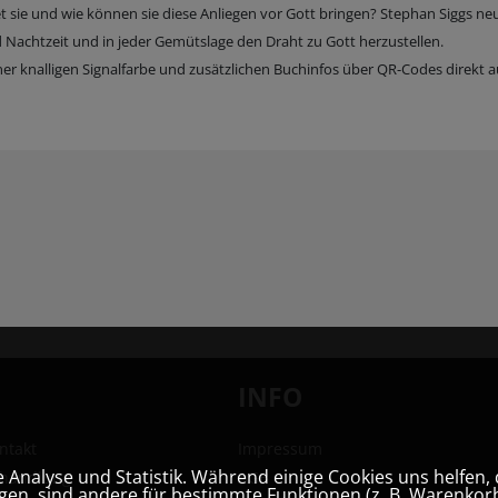
 sie und wie können sie diese Anliegen vor Gott bringen? Stephan Siggs ne
d Nachtzeit und in jeder Gemütslage den Draht zu Gott herzustellen.
ner knalligen Signalfarbe und zusätzlichen Buchinfos über QR-Codes direkt a
INFO
ntakt
Impressum
Analyse und Statistik. Während einige Cookies uns helfen, 
hhandlung
AGB
en, sind andere für bestimmte Funktionen (z. B. Warenkorb