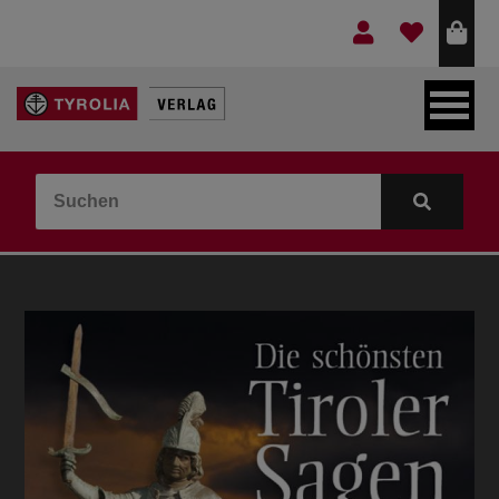
LEBEN & GLAUBE
BERGE & KULTUR
KOCHEN & GESUNDHEIT
KINDER- & JUGENDBUCH
VERLAG
IDEEN & BEGLEITMATERIAL