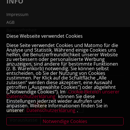
INFO
Impressum
AGB
Barrierefreiheit
Diese Webseite verwendet Cookies
Widerrufsrecht
Diese Seite verwendet Cookies und Matomo für die
VERTRAG WIDERRUFEN
Analyse und Statistik. Während einige Cookies uns
Datenschutz- und Cookieerklärung
helfen, die Benutzerfreundlichkeit unserer Website
zu verbessern oder personalisierte Werbung
anzuzeigen, sind andere für bestimmte Funktionen
(z. B. Warenkorb) notwendig. Sie können selbst
entscheiden, ob Sie der Nutzung von Cookies
zustimmen. Per Klick auf die Schaltfläche „Alle
zulassen“ werden diese akzeptiert, eine Auswahl
getroffen („Ausgewählte Cookies“) oder abgelehnt
ZAHLUNGSMÖGLICHKEITEN
(„Notwendige Cookies“). Im
Cookie-Bereich unserer
Datenschutzerklärung
können Sie diese
Einstellungen jederzeit wieder aufrufen und
anpassen. Weitere Informationen finden Sie in
Rechnung
unserer
Datenschutzerklärung
.
Vorauskasse
Notwendige Cookies