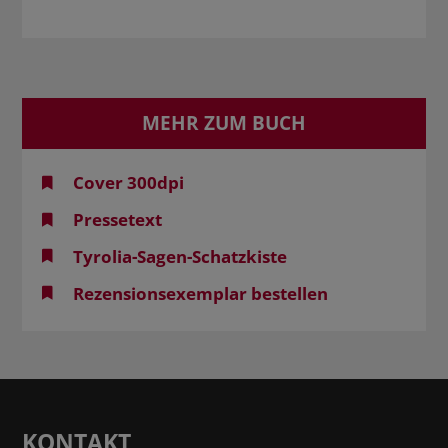
MEHR ZUM BUCH
Cover 300dpi
Pressetext
Tyrolia-Sagen-Schatzkiste
Rezensionsexemplar bestellen
KONTAKT