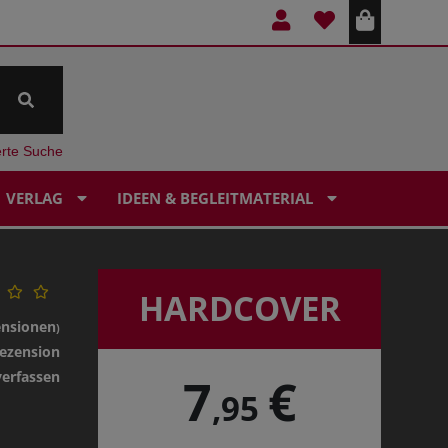
erte Suche
VERLAG
IDEEN & BEGLEITMATERIAL
HARDCOVER
ensionen
)
ezension
verfassen
7
€
,95