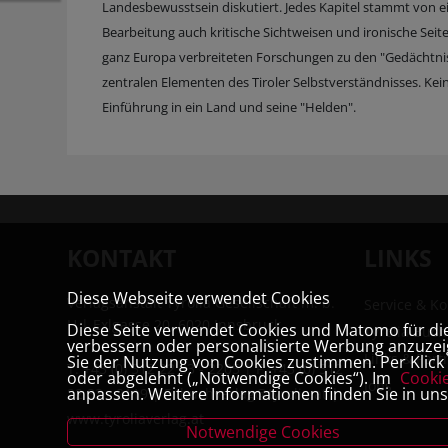
Landesbewusstsein diskutiert. Jedes Kapitel stammt von e
Bearbeitung auch kritische Sichtweisen und ironische Seiten
ganz Europa verbreiteten Forschungen zu den "Gedächtnis
zentralen Elementen des Tiroler Selbstverständnisses. Keine
Einführung in ein Land und seine "Helden".
KONTAKT
LINKS
Diese Webseite verwendet Cookies
Verlagsanstalt Tyrolia Gesellschaft m. b.
Service & Ko
H | Exlgasse 20, 6020 Innsbruck
Diese Seite verwendet Cookies und Matomo für die 
Tyrolia Buc
verbessern oder personalisierte Werbung anzuzeig
Links & Part
Sie der Nutzung von Cookies zustimmen. Per Klick a
T:
+43 (0) 512 22 33 - 2205
| F: +43 (0) 512
oder abgelehnt („Notwendige Cookies“). Im
Cooki
Jobs
anpassen. Weitere Informationen finden Sie in un
22 33 - 2119 | E:
buchverlag@tyrolia.at
|
www.tyroliaverlag.at
Notwendige Cookies