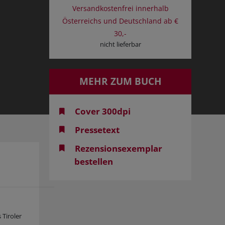
Versandkostenfrei innerhalb
Österreichs und Deutschland ab €
30,-
nicht lieferbar
MEHR ZUM BUCH
Cover 300dpi
Pressetext
Rezensionsexemplar
bestellen
 Tiroler