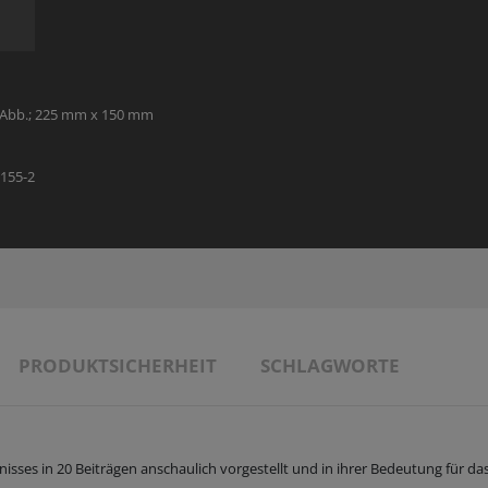
THEOLOGIE - FACHBUCH
SONDERANGEBOTE
MANUSKRIPTEINREICHUNGEN
VERANSTALTUNGSANGEBOT
SONDERANGEBOTE
AUTOR:INNEN UND ILLUSTRATOR:INNEN
. Abb.; 225 mm x 150 mm
PARTNER
3155-2
PRODUKTSICHERHEIT
SCHLAGWORTE
sses in 20 Beiträgen anschaulich vorgestellt und in ihrer Bedeutung für das