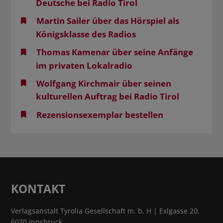
Deutsche bei Radio Tirol
Martin Sailer über das Hörspiel als
Königsklasse des Radios
Thomas Kamenar über seine Anfänge
im privaten Lokalradio
Wolfgang Kirchmair über seinen
kulturellen Auftrag bei Radio Tirol
Rezensionsexemplar bestellen
KONTAKT
Verlagsanstalt Tyrolia Gesellschaft m. b. H | Exlgasse 20,
6020 Innsbruck