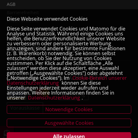
AGB
Barrierefreiheit
Diese Webseite verwendet Cookies
Widerrufsrecht
Diese Seite verwendet Cookies und Matomo für die
VERTRAG WIDERRUFEN
Analyse und Statistik. Während einige Cookies uns
Datenschutz- und Cookieerklärung
helfen, die Benutzerfreundlichkeit unserer Website
zu verbessern oder personalisierte Werbung
anzuzeigen, sind andere für bestimmte Funktionen
(z. B. Warenkorb) notwendig. Sie können selbst
entscheiden, ob Sie der Nutzung von Cookies
zustimmen. Per Klick auf die Schaltfläche „Alle
zulassen“ werden diese akzeptiert, eine Auswahl
getroffen („Ausgewählte Cookies“) oder abgelehnt
ZAHLUNGSMÖGLICHKEITEN
(„Notwendige Cookies“). Im
Cookie-Bereich unserer
Datenschutzerklärung
können Sie diese
Einstellungen jederzeit wieder aufrufen und
anpassen. Weitere Informationen finden Sie in
Rechnung
unserer
Datenschutzerklärung
.
Vorauskasse
Notwendige Cookies
Ausgewählte Cookies
Alle zulassen
News