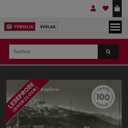
LEBEN & GLAUBE
BERGE & KULTUR
KOCHEN & GESUNDHEIT
KINDER- & JUGENDBUCH
VERLAG
IDEEN & BEGLEITMATERIAL