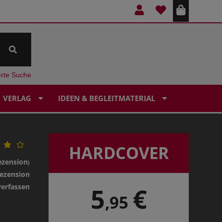
erte Suche
VERLAG
IDEEN & BEGLEITMATERIAL
HARDCOVER
ezension
)
ezension
verfassen
5
€
,95