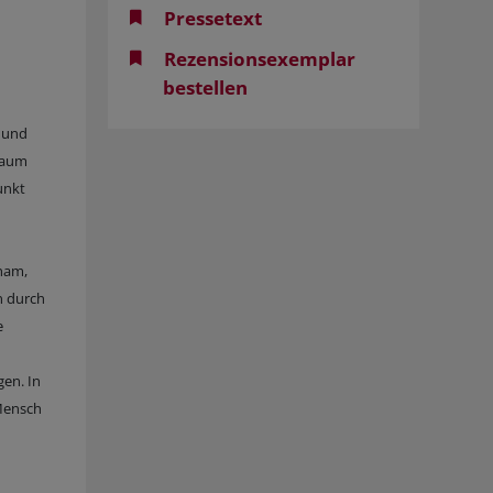
Pressetext
Rezensionsexemplar
bestellen
n und
Raum
unkt
aham,
n durch
e
en. In
 Mensch