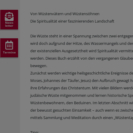
Von Wüstenvätern und Wüstensöhnen
Die Spiritualität einer faszinierenden Landschaft
News
letter
Die Wüste steht in einer Spannung zwischen zwei entgege
wird doch aufgrund der Hitze, des Wassermangels und de
der existenziellen Ausgesetztheit wird Spiritualität verm
Termine
werden. Dieses Buch erzählt von den vergangenen Glaube
bewegen.
Zunächst werden wichtige heilsgeschichtliche Ereignisse 
Moses, Johannes der Täufer, Jesus) den Aufbruch gewagt 
ihre Erfahrungen das Christentum. Mit vielen Bildern werd
judäische Wüste mitgenommen und lernen historische Spu
Wüstenbewohnern, den Beduinen. Im letzten Abschnitt wir
der bewusst gesuchten Einsamkeit – auch wenn es zwische
mittels Sammlung und Meditation durch einen „Wüstentag“
Tipp: