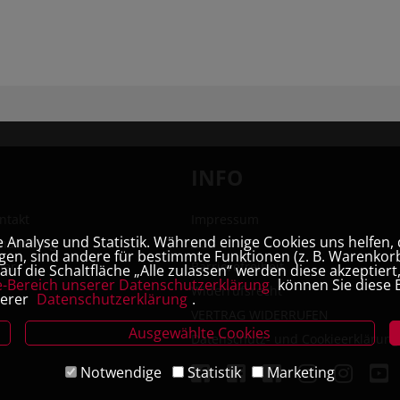
INFO
ntakt
Impressum
Analyse und Statistik. Während einige Cookies uns helfen, 
hhandlung
AGB
en, sind andere für bestimmte Funktionen (z. B. Warenkorb
ner
Barrierefreiheit
uf die Schaltfläche „Alle zulassen“ werden diese akzeptier
e-Bereich unserer Datenschutzerklärung
können Sie diese E
Widerrufsrecht
serer
Datenschutzerklärung
.
VERTRAG WIDERRUFEN
Ausgewählte Cookies
Datenschutz- und Cookieerklärung
Notwendige
Statistik
Marketing