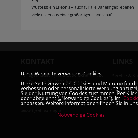
Wüste ist ein Erlebnis – auch für alle Daheimgebliebenen
Viele Bilder aus einer großartigen Landschaft
KONTAKT
LINKS
Diese Webseite verwendet Cookies
Verlagsanstalt Tyrolia Gesellschaft m. b.
Service & Ko
H | Exlgasse 20, 6020 Innsbruck
Diese Seite verwendet Cookies und Matomo für die 
Tyrolia Buc
verbessern oder personalisierte Werbung anzuzeig
Links & Part
Sie der Nutzung von Cookies zustimmen. Per Klick a
T:
+43 (0) 512 22 33 - 2205
| F: +43 (0) 512
oder abgelehnt („Notwendige Cookies“). Im
Cooki
Jobs
anpassen. Weitere Informationen finden Sie in un
22 33 - 2119 | E:
buchverlag@tyrolia.at
|
www.tyroliaverlag.at
Notwendige Cookies