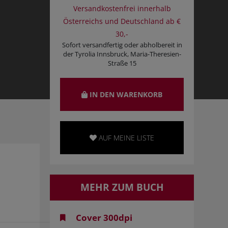
Versandkostenfrei innerhalb
Österreichs und Deutschland ab €
30,-
Sofort versandfertig oder abholbereit in
der Tyrolia Innsbruck, Maria-Theresien-
Straße 15
IN DEN WARENKORB
AUF MEINE LISTE
MEHR ZUM BUCH
Cover 300dpi