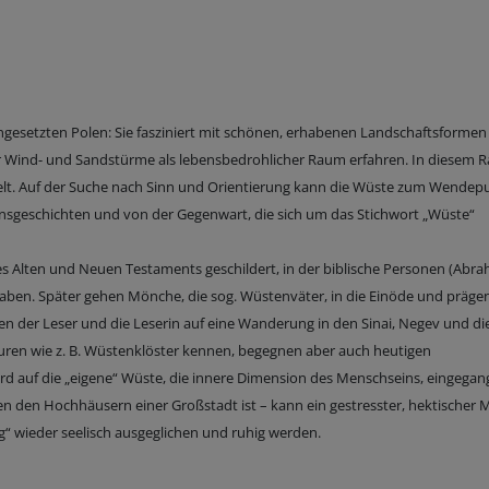
ngesetzten Polen: Sie fasziniert mit schönen, erhabenen Landschaftsforme
r Wind- und Sandstürme als lebensbedrohlicher Raum erfahren. In diesem 
ittelt. Auf der Suche nach Sinn und Orientierung kann die Wüste zum Wendep
nsgeschichten und von der Gegenwart, die sich um das Stichwort „Wüste“
des Alten und Neuen Testaments geschildert, in der biblische Personen (Abr
haben. Später gehen Mönche, die sog. Wüstenväter, in die Einöde und präge
en der Leser und die Leserin auf eine Wanderung in den Sinai, Negev und di
ren wie z. B. Wüstenklöster kennen, begegnen aber auch heutigen
d auf die „eigene“ Wüste, die innere Dimension des Menschseins, eingegang
n den Hochhäusern einer Großstadt ist – kann ein gestresster, hektischer
 wieder seelisch ausgeglichen und ruhig werden.