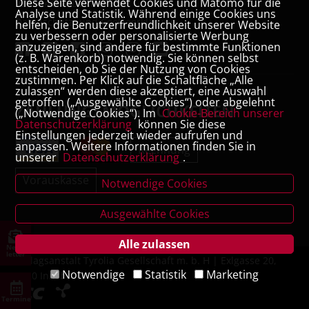
Diese Seite verwendet Cookies und Matomo für die
VERTRAG WIDERRUFEN
Analyse und Statistik. Während einige Cookies uns
Datenschutz- und Cookieerklärung
helfen, die Benutzerfreundlichkeit unserer Website
zu verbessern oder personalisierte Werbung
anzuzeigen, sind andere für bestimmte Funktionen
(z. B. Warenkorb) notwendig. Sie können selbst
entscheiden, ob Sie der Nutzung von Cookies
zustimmen. Per Klick auf die Schaltfläche „Alle
zulassen“ werden diese akzeptiert, eine Auswahl
getroffen („Ausgewählte Cookies“) oder abgelehnt
ZAHLUNGSMÖGLICHKEITEN
(„Notwendige Cookies“). Im
Cookie-Bereich unserer
Datenschutzerklärung
können Sie diese
Einstellungen jederzeit wieder aufrufen und
anpassen. Weitere Informationen finden Sie in
Rechnung
unserer
Datenschutzerklärung
.
Vorauskasse
Notwendige Cookies
Ausgewählte Cookies
Alle zulassen
News
letter
Verlagsanstalt Tyrolia Gesellschaft m. b. H | Exlgasse 20,
Notwendige
Statistik
Marketing
6020 Innsbruck
Termine