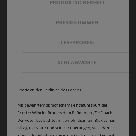
PRODUKTSICHERHEIT
PRESSESTIMMEN
LESEPROBEN
SCHLAGWORTE
Poesie an den Zeitlinien des Lebens
Mit bewährtem sprachlichem Feingefühl spürt der
Priester Wilhelm Bruners dem Phänomen „Zeit“ nach.
Der Autor beobachtet mit empfindsamem Blick seinen
Alltag, die Natur und seine Erinnerungen, stellt dazu
Fragen des Glaubens sowie der Gottsuche und verwebt