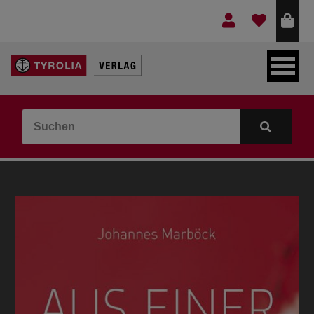
LEBEN & GLAUBE
BERGE & KULTUR
KOCHEN & GESUNDHEIT
KINDER- & JUGENDBUCH
VERLAG
IDEEN & BEGLEITMATERIAL