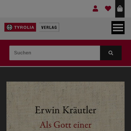
LEBEN & GLAUBE
BERGE & KULTUR
KOCHEN & GESUNDHEIT
KINDER- & JUGENDBUCH
VERLAG
IDEEN & BEGLEITMATERIAL