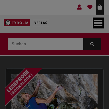
LEBEN & GLAUBE
BERGE & KULTUR
KOCHEN & GESUNDHEIT
KINDER- & JUGENDBUCH
VERLAG
IDEEN & BEGLEITMATERIAL