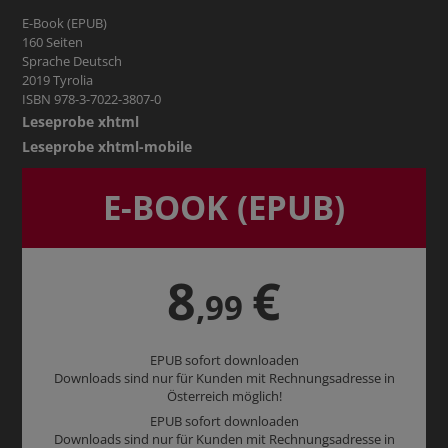
E-Book (EPUB)
160 Seiten
Sprache Deutsch
2019 Tyrolia
ISBN 978-3-7022-3807-0
Leseprobe xhtml
Leseprobe xhtml-mobile
E-BOOK (EPUB)
8
€
,99
EPUB sofort downloaden
Downloads sind nur für Kunden mit Rechnungsadresse in
Österreich möglich!
EPUB sofort downloaden
Downloads sind nur für Kunden mit Rechnungsadresse in