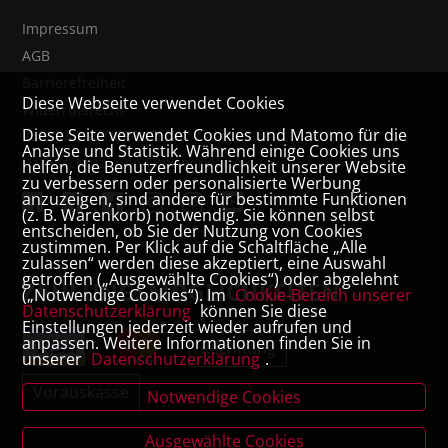
Impressum
AGB
Barrierefreiheit
Diese Webseite verwendet Cookies
Widerrufsrecht
Diese Seite verwendet Cookies und Matomo für die
VERTRAG WIDERRUFEN
Analyse und Statistik. Während einige Cookies uns
Datenschutz- und Cookieerklärung
helfen, die Benutzerfreundlichkeit unserer Website
zu verbessern oder personalisierte Werbung
anzuzeigen, sind andere für bestimmte Funktionen
(z. B. Warenkorb) notwendig. Sie können selbst
entscheiden, ob Sie der Nutzung von Cookies
zustimmen. Per Klick auf die Schaltfläche „Alle
zulassen“ werden diese akzeptiert, eine Auswahl
getroffen („Ausgewählte Cookies“) oder abgelehnt
ZAHLUNGSMÖGLICHKEITEN
(„Notwendige Cookies“). Im
Cookie-Bereich unserer
Datenschutzerklärung
können Sie diese
Einstellungen jederzeit wieder aufrufen und
anpassen. Weitere Informationen finden Sie in
Rechnung
unserer
Datenschutzerklärung
.
Vorauskasse
Notwendige Cookies
Ausgewählte Cookies