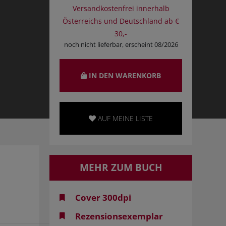
Versandkostenfrei innerhalb
Österreichs und Deutschland ab €
30,-
noch nicht lieferbar, erscheint 08/2026
IN DEN WARENKORB
AUF MEINE LISTE
MEHR ZUM BUCH
Cover 300dpi
Rezensionsexemplar