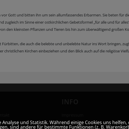
vor Gott und bitten ihn um sein allumfassendes Erbarmen. Sie beten für di
zugleich im Sinne einer ostkirchlichen Gebetsformel „für alle und für alles
ur von den kleinsten Pflanzen und Tieren bis hin zum überwältigend großen 
t Fürbitten, die auch die belebte und unbelebte Natur ins Wort bringen, zug
r christlichen Kirchen einbeziehen und den Blick auch auf die religiöse Vielfa
INFO
ntakt
Impressum
Analyse und Statistik. Während einige Cookies uns helfen, 
hhandlung
AGB
en, sind andere für bestimmte Funktionen (z. B. Warenkorb