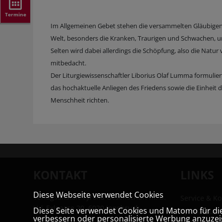
Termine
Im Allgemeinen Gebet stehen die versammelten Gläubigen 
Welt, besonders die Kranken, Traurigen und Schwachen, und 
Selten wird dabei allerdings die Schöpfung, also die Nat
mitbedacht.
Der Liturgiewissenschaftler Liborius Olaf Lumma formulier
das hochaktuelle Anliegen des Friedens sowie die Einheit de
Menschheit richten.
KONTAKT
LINKS
Diese Webseite verwendet Cookies
Verlagsanstalt Tyrolia Gesellschaft m. b.
Service & Ko
H | Exlgasse 20, 6020 Innsbruck
Diese Seite verwendet Cookies und Matomo für die 
Tyrolia Buc
verbessern oder personalisierte Werbung anzuzeig