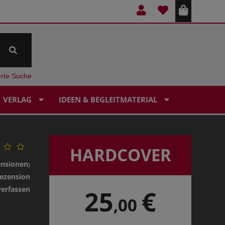
erte Suche
VERLAG
IDEEN & BEGLEITMATERIAL
HARDCOVER
ensionen
)
ezension
verfassen
25
€
,00