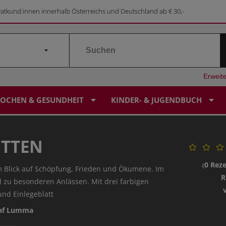
vatkund:innen innerhalb Österreichs und Deutschland ab € 30,-
Erweit
OCHEN & GESUNDHEIT
KINDER- & JUGENDBUCH
ITTEN
LEBENSORIENTIERUNG
ALPINGESCHICHTE
GESUNDHEIT
KINDERBUCH
SERVICE & KONTAKT
BILDERBUCHKALENDER
0 Rez
(
 Blick auf Schöpfung, Frieden und Ökumene. Im
RELIGIÖSES KINDERBUCH
PILGERN
SONDERANGEBOTE
SAGEN & MÄRCHEN
PRESSE
SAGEN-SCHATZKISTE
R
 zu besonderen Anlässen. Mit drei farbigen
nd Einlegeblatt
STERBEN & TRAUER
KUNST & KULTUR
SONDERANGEBOTE
FOREIGN RIGHTS
FIRMUNG FOR FUTURE
laf Lumma