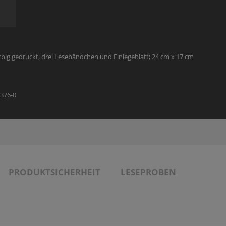
THEOLOGIE - FACHBUCH
SONDERANGEBOTE
MANUSKRIPTEINREICHUNGEN
VERANSTALTUNGSANGEBOT
SONDERANGEBOTE
AUTOR:INNEN UND ILLUSTRATOR:INNEN
arbig gedruckt, drei Lesebändchen und Einlegeblatt; 24 cm x 17 cm
PARTNER
4376-0
PRODUKTSICHERHEIT
LESEPROBEN