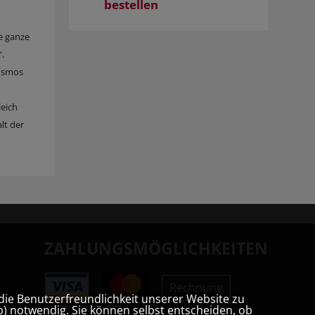
bestellen
e ganze
“.
Kosmos
leich
lt der
ZAHLUNGSMÖGLICHKEITEN
Rechnung
die Benutzerfreundlichkeit unserer Website zu
) notwendig. Sie können selbst entscheiden, ob