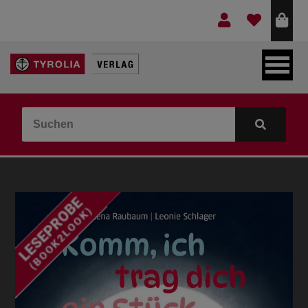
LEBEN & GLAUBE
BERGE & KULTUR
KOCHEN & GESUNDHEIT
KINDER- & JUGENDBUCH
VERLAG
IDEEN & BEGLEITMATERIAL