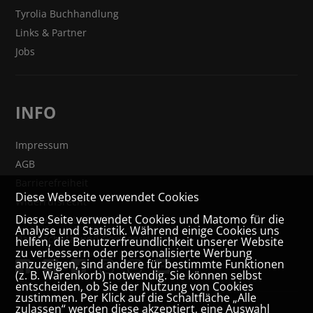
Tyrolia Buchhandlung
Links & Partner
Jobs
INFO
Impressum
AGB
Barrierefreiheit
Diese Webseite verwendet Cookies
Widerrufsrecht
Diese Seite verwendet Cookies und Matomo für die
VERTRAG WIDERRUFEN
Analyse und Statistik. Während einige Cookies uns
Datenschutz- und Cookieerklärung
helfen, die Benutzerfreundlichkeit unserer Website
zu verbessern oder personalisierte Werbung
anzuzeigen, sind andere für bestimmte Funktionen
(z. B. Warenkorb) notwendig. Sie können selbst
entscheiden, ob Sie der Nutzung von Cookies
zustimmen. Per Klick auf die Schaltfläche „Alle
zulassen“ werden diese akzeptiert, eine Auswahl