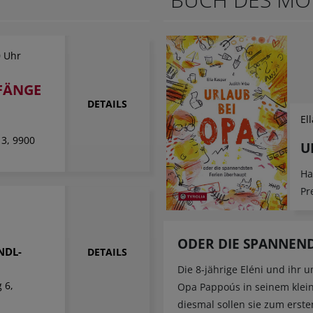
0 Uhr
FÄNGE
DETAILS
El
 3, 9900
U
Ha
Pr
r
ODER DIE SPANNEND
NDL-
DETAILS
Die 8-jährige Eléni und ihr 
 6,
Opa Pappoús in seinem klein
diesmal sollen sie zum erst