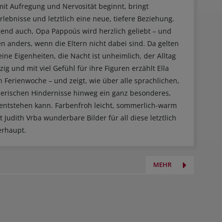
t Aufregung und Nervosität beginnt, bringt
rlebnisse und letztlich eine neue, tiefere Beziehung.
gend auch, Opa Pappoús wird herzlich geliebt – und
en anders, wenn die Eltern nicht dabei sind. Da gelten
ine Eigenheiten, die Nacht ist unheimlich, der Alltag
g und mit viel Gefühl für ihre Figuren erzählt Ella
 Ferienwoche – und zeigt, wie über alle sprachlichen,
eherischen Hindernisse hinweg ein ganz besonderes,
entstehen kann. Farbenfroh leicht, sommerlich-warm
 Judith Vrba wunderbare Bilder für all diese letztlich
erhaupt.
MEHR