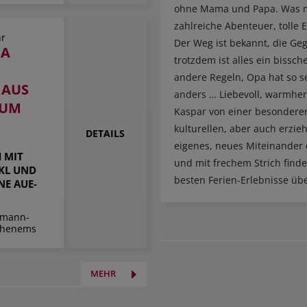
ohne Mama und Papa. Was mi
zahlreiche Abenteuer, tolle E
hr
Der Weg ist bekannt, die Ge
IA
trotzdem ist alles ein bissch
andere Regeln, Opa hat so se
 AUS
anders … Liebevoll, warmherzi
ZUM
Kaspar von einer besonderen
kulturellen, aber auch erzi
DETAILS
eigenes, neues Miteinander 
 MIT
und mit frechem Strich findet
KL UND
besten Ferien-Erlebnisse üb
NE AUE-
imann-
Hohenems
MEHR