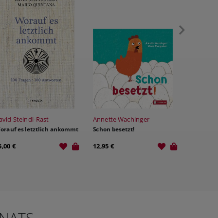
avid Steindl-Rast
Annette Wachinger
Anni Obe
orauf es letztlich ankommt
Schon besetzt!
Kochts w
5,00 €
12,95 €
29,00 €
NATS