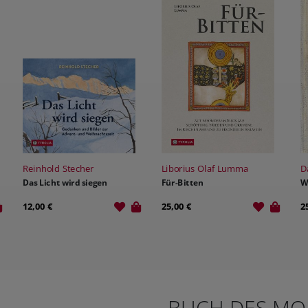
Reinhold Stecher
Liborius Olaf Lumma
D
Das Licht wird siegen
Für-Bitten
W
12,00 €
25,00 €
2
BUCH DES MO